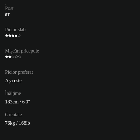
Post
ST
Picior slab
Mișcări pricepute
Picior preferat
Așa este
Înălțime
183cm / 6'0"
Greutate
76kg / 168lb