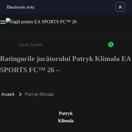
Ratingurile jucătorului Patryk Klimala EA
Enter a minimum of 3 characters or numbers
SPORTS FC™ 26 –
Acasă
Patryk Klimala
Patryk
Klimala