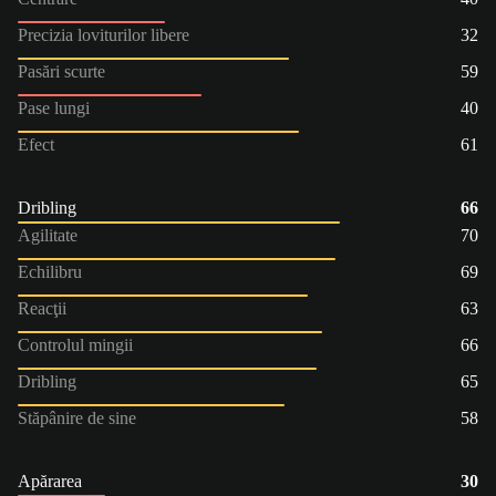
Precizia loviturilor libere
32
Pasări scurte
59
Pase lungi
40
Efect
61
Dribling
66
Agilitate
70
Echilibru
69
Reacţii
63
Controlul mingii
66
Dribling
65
Stăpânire de sine
58
Apărarea
30