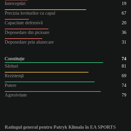
Interceptări
19
Precizia loviturilor cu capul
67
Capacitate defensivă
20
Deposedare din picioare
36
Deposedare prin alunecare
31
Constituție
74
Sărituri
81
Rezistenţă
69
Putere
74
Agresivitate
79
Ratingul general pentru Patryk Klimala în EA SPORTS