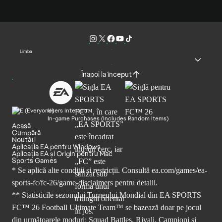
Limba
Înapoi la început
Users Interact
In-game Purchases (Includes Random Items)
Acasă
Cumpără
Noutăți
Aplicația EA pentru Windows
Aplicația EA și Origin pentru Mac
Sports Games
* Se aplică alte condiții și restricții. Consultă
ea.com/games/ea-
sports-fc/fc-26/game-disclaimers
pentru detalii.
** Statisticile sezonului Turneului Mondial din EA SPORTS
FC™ 26 Football Ultimate Team™ se bazează doar pe jocul
din următoarele moduri: Squad Battles, Rivali, Campioni și