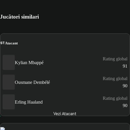
Jucători similari
ST
Atacant
Rating global
Kylian Mbappé
91
Rating global
Ousmane Dembélé
90
Rating global
Erling Haaland
90
Vezi Atacant