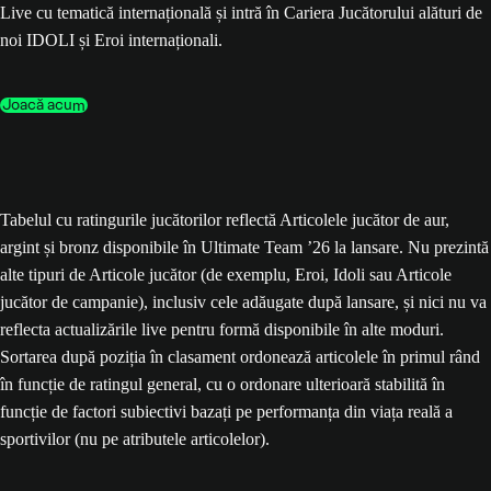
Live cu tematică internațională și intră în Cariera Jucătorului alături de
noi IDOLI și Eroi internaționali.
Joacă acum
Tabelul cu ratingurile jucătorilor reflectă Articolele jucător de aur,
argint și bronz disponibile în Ultimate Team ’26 la lansare. Nu prezintă
alte tipuri de Articole jucător (de exemplu, Eroi, Idoli sau Articole
jucător de campanie), inclusiv cele adăugate după lansare, și nici nu va
reflecta actualizările live pentru formă disponibile în alte moduri.
Sortarea după poziția în clasament ordonează articolele în primul rând
în funcție de ratingul general, cu o ordonare ulterioară stabilită în
funcție de factori subiectivi bazați pe performanța din viața reală a
sportivilor (nu pe atributele articolelor).