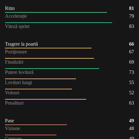
Ritm
81
Accelerație
79
Viteză sprint
83
Tragere la poartă
66
Poziţionare
67
Finalizări
69
Putere lovitură
73
Lovituri lungi
55
Voleuri
52
Penaltiuri
63
Pase
49
Viziune
48
Centrare
40