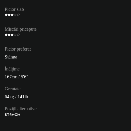
Picior slab
Mișcări pricepute
Picior preferat
Stânga
Înălțime
167cm / 5'6"
Greutate
64kg / 141lb
Poziții alternative
ST
RM
CM