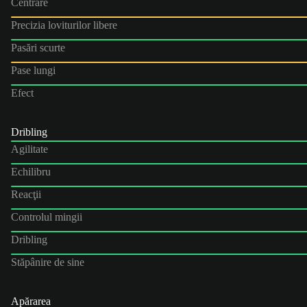
Centrare
Precizia loviturilor libere
Pasări scurte
Pase lungi
Efect
Dribling
Agilitate
Echilibru
Reacţii
Controlul mingii
Dribling
Stăpânire de sine
Apărarea