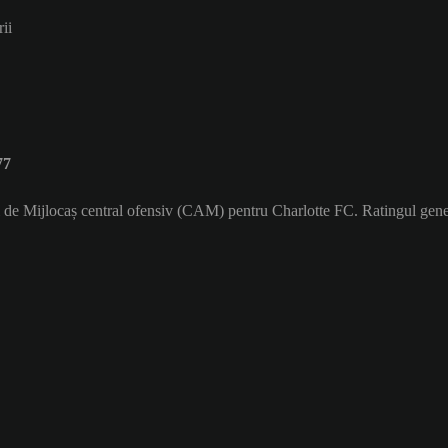
rii
77
ul de Mijlocaș central ofensiv (CAM) pentru Charlotte FC. Ratingul gener