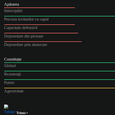
Apărarea
Interceptări
Precizia loviturilor cu capul
Capacitate defensivă
Deposedare din picioare
Deposedare prin alunecare
Constituție
Sărituri
Rezistenţă
Putere
Agresivitate
Tehnic+