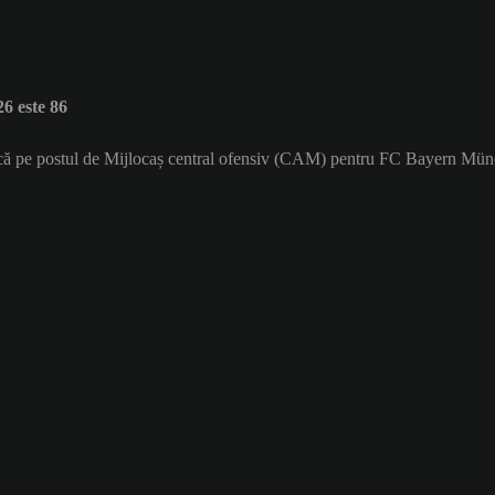
6 este 86
oacă pe postul de Mijlocaș central ofensiv (CAM) pentru FC Bayern Münc