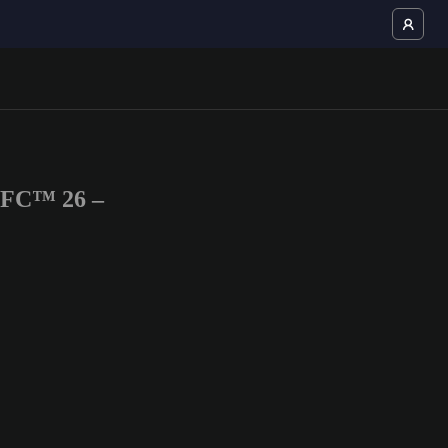
S FC™ 26 –