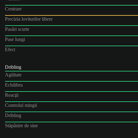
Centrare
Precizia loviturilor libere
Pasări scurte
Pase lungi
Efect
Dribling
Agilitate
Echilibru
Reacţii
Controlul mingii
Dribling
Stăpânire de sine