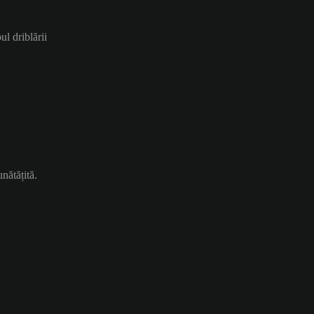
ul driblării
unătățită.