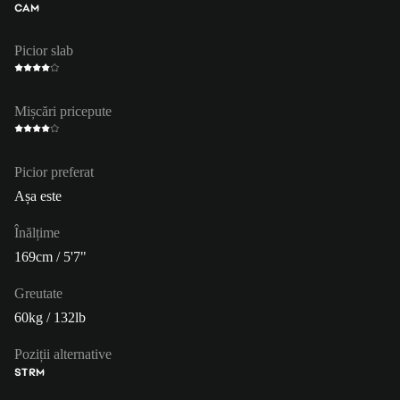
CAM
Picior slab
Mișcări pricepute
Picior preferat
Așa este
Înălțime
169cm / 5'7"
Greutate
60kg / 132lb
Poziții alternative
ST
RM