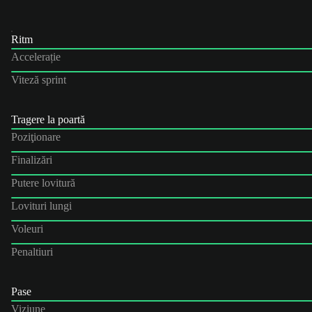
Ritm
Accelerație
Viteză sprint
Tragere la poartă
Poziţionare
Finalizări
Putere lovitură
Lovituri lungi
Voleuri
Penaltiuri
Pase
Viziune