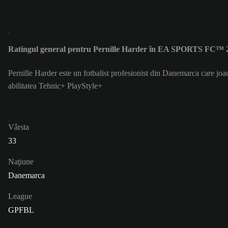
Ratingul general pentru Pernille Harder în EA SPORTS FC™ 2
Pernille Harder este un fotbalist profesionist din Danemarca care j
abilitatea Tehnic+ PlayStyle+
Vârsta
33
Naţiune
Danemarca
League
GPFBL