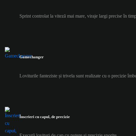
Sprint controlat la viteză mai mare, viraje largi precise în timp
Gamechanger
Loviturile fanteziste și trivela sunt realizate cu o precizie îmb
Înscrieri cu capul, de precizie
Execută lovituri de cap cu putere și precizie sporite.