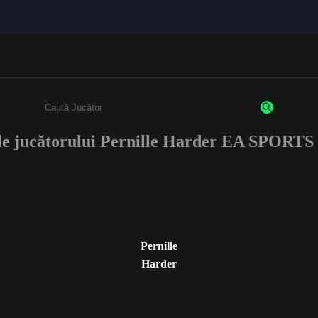
le jucătorului Pernille Harder EA SPORT
Enter a minimum of 3 characters or numbers
Pernille
Harder