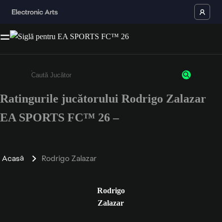
Ratingurile jucătorului Rodrigo Zalazar
Enter a minimum of 3 characters or numbers
EA SPORTS FC™ 26 –
Acasă
Rodrigo Zalazar
Rodrigo
Zalazar