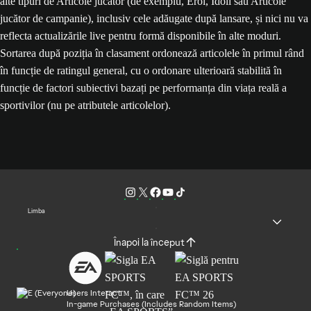
alte tipuri de Articole jucător (de exemplu, Eroi, Idoli sau Articole
jucător de campanie), inclusiv cele adăugate după lansare, și nici nu va
reflecta actualizările live pentru formă disponibile în alte moduri.
Sortarea după poziția în clasament ordonează articolele în primul rând
în funcție de ratingul general, cu o ordonare ulterioară stabilită în
funcție de factori subiectivi bazați pe performanța din viața reală a
sportivilor (nu pe atributele articolelor).
Limba
Înapoi la început
Users Interact
In-game Purchases (Includes Random Items)