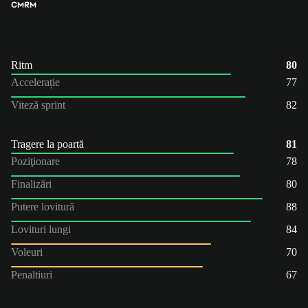
CM
RM
Ritm
80
Accelerație
77
Viteză sprint
82
Tragere la poartă
81
Poziţionare
78
Finalizări
80
Putere lovitură
88
Lovituri lungi
84
Voleuri
70
Penaltiuri
67