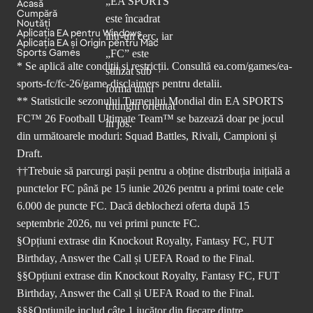
Acasă
Cumpără
Noutăți
Aplicația EA pentru Windows
Aplicația EA și Origin pentru Mac
Sports Games
* Se aplică alte condiții și restricții. Consultă
ea.com/games/ea-
sports-fc/fc-26/game-disclaimers
pentru detalii.
** Statisticile sezonului Turneului Mondial din EA SPORTS
FC™ 26 Football Ultimate Team™ se bazează doar pe jocul
din următoarele moduri: Squad Battles, Rivali, Campioni și
Draft.
††Trebuie să parcurgi pașii pentru a obține distribuția inițială a
punctelor FC până pe 15 iunie 2026 pentru a primi toate cele
6.000 de puncte FC. Dacă deblochezi oferta după 15
septembrie 2026, nu vei primi puncte FC.
§Opțiuni extrase din Knockout Royalty, Fantasy FC, FUT
Birthday, Answer the Call și UEFA Road to the Final.
§§Opțiuni extrase din Knockout Royalty, Fantasy FC, FUT
Birthday, Answer the Call și UEFA Road to the Final.
§§§Opțiunile includ câte 1 jucător din fiecare dintre