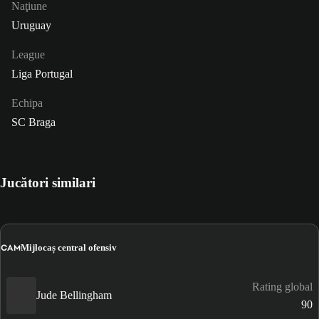
Naţiune
Uruguay
League
Liga Portugal
Echipa
SC Braga
Jucători similari
CAM
Mijlocaș central ofensiv
Rating global
Jude Bellingham
90