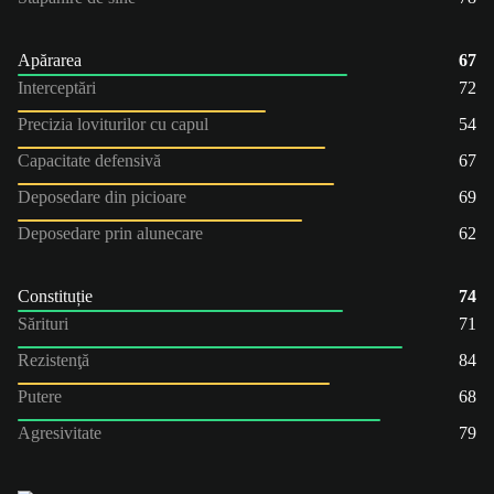
Apărarea
67
Interceptări
72
Precizia loviturilor cu capul
54
Capacitate defensivă
67
Deposedare din picioare
69
Deposedare prin alunecare
62
Constituție
74
Sărituri
71
Rezistenţă
84
Putere
68
Agresivitate
79