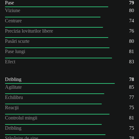
Pase
79
Viziune
80
Centrare
74
Precizia loviturilor libere
76
Pasări scurte
80
Pase lungi
81
Efect
83
Dribling
78
Agilitate
85
Echilibru
77
Reacţii
75
Controlul mingii
81
Dribling
75
Stăpânire de sine
78