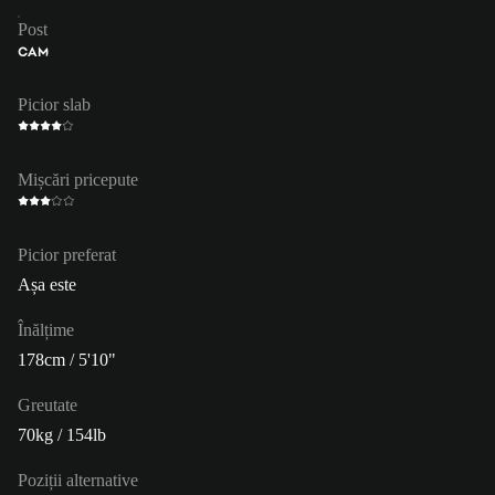
Post
CAM
Picior slab
Mișcări pricepute
Picior preferat
Așa este
Înălțime
178cm / 5'10"
Greutate
70kg / 154lb
Poziții alternative