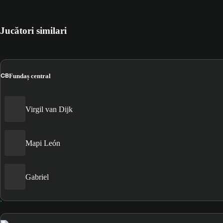
Jucători similari
CB
Fundaș central
Virgil van Dijk
Mapi León
Gabriel