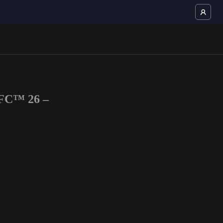
 FC™ 26 –