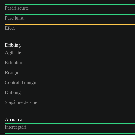
Pasări scurte
Pase lungi
Efect
Dribling
Agilitate
Echilibru
Reacţii
Controlul mingii
Dribling
Stăpânire de sine
Apărarea
Interceptări