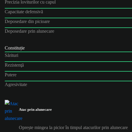
Precizia loviturilor cu capul
Capacitate defensivă
Deposedare din picioare
Deposedare prin alunecare
Constituție
Sărituri
Rezistenţă
Putere
Agresivitate
Atac prin alunecare
Oprește mingea la picior în timpul atacurilor prin alunecare