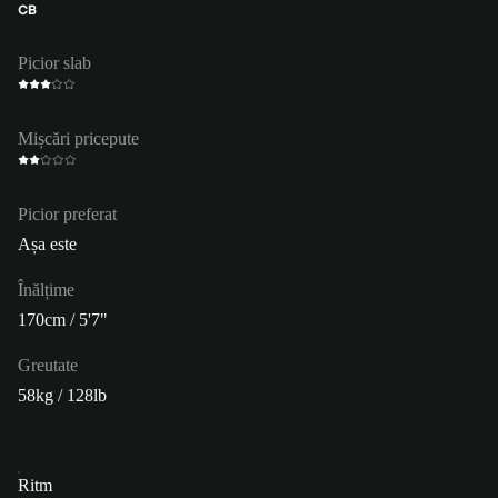
CB
Picior slab
Mișcări pricepute
Picior preferat
Așa este
Înălțime
170cm / 5'7"
Greutate
58kg / 128lb
Ritm