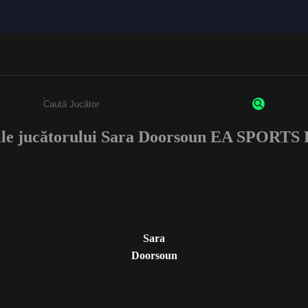
ile jucătorului Sara Doorsoun EA SPORTS
Enter a minimum of 3 characters or numbers
Sara
Doorsoun