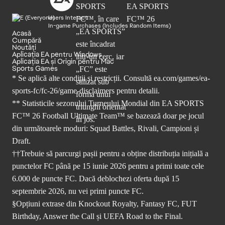
Users Interact
In-game Purchases (Includes Random Items)
Acasă
Cumpără
Noutăți
Aplicația EA pentru Windows
Aplicația EA și Origin pentru Mac
Sports Games
* Se aplică alte condiții și restricții. Consultă
ea.com/games/ea-
sports-fc/fc-26/game-disclaimers
pentru detalii.
** Statisticile sezonului Turneului Mondial din EA SPORTS
FC™ 26 Football Ultimate Team™ se bazează doar pe jocul
din următoarele moduri: Squad Battles, Rivali, Campioni și
Draft.
††Trebuie să parcurgi pașii pentru a obține distribuția inițială a
punctelor FC până pe 15 iunie 2026 pentru a primi toate cele
6.000 de puncte FC. Dacă deblochezi oferta după 15
septembrie 2026, nu vei primi puncte FC.
§Opțiuni extrase din Knockout Royalty, Fantasy FC, FUT
Birthday, Answer the Call și UEFA Road to the Final.