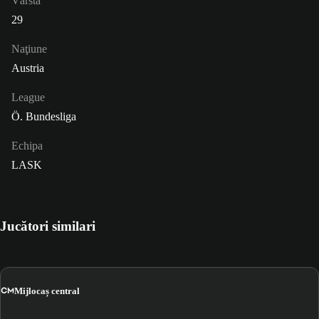
Vârsta
29
Naţiune
Austria
League
Ö. Bundesliga
Echipa
LASK
Jucători similari
CM
Mijlocaș central