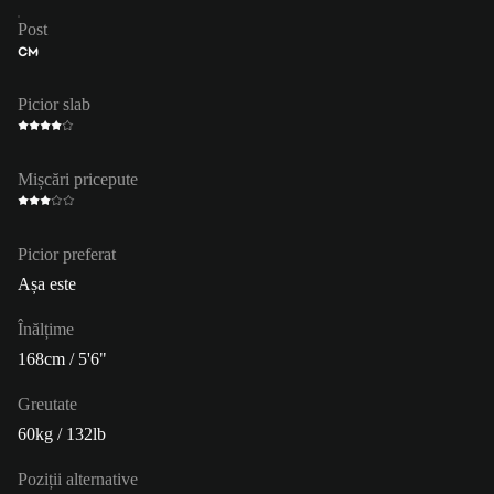
Post
CM
Picior slab
Mișcări pricepute
Picior preferat
Așa este
Înălțime
168cm / 5'6"
Greutate
60kg / 132lb
Poziții alternative