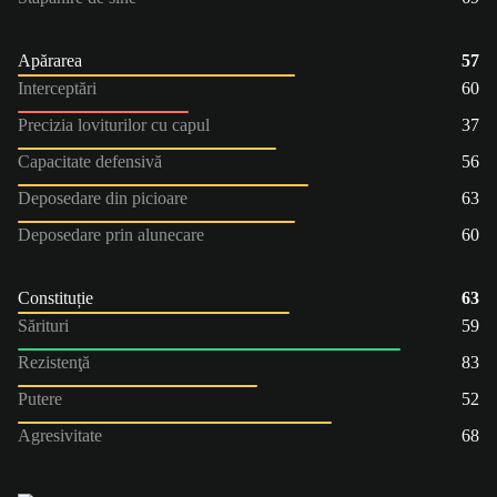
Apărarea
57
Interceptări
60
Precizia loviturilor cu capul
37
Capacitate defensivă
56
Deposedare din picioare
63
Deposedare prin alunecare
60
Constituție
63
Sărituri
59
Rezistenţă
83
Putere
52
Agresivitate
68