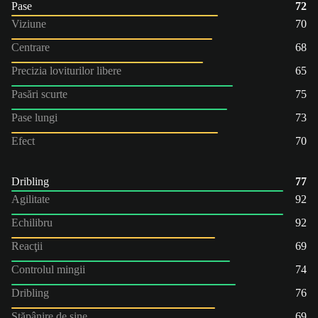
Pase
72
Viziune
70
Centrare
68
Precizia loviturilor libere
65
Pasări scurte
75
Pase lungi
73
Efect
70
Dribling
77
Agilitate
92
Echilibru
92
Reacţii
69
Controlul mingii
74
Dribling
76
Stăpânire de sine
69