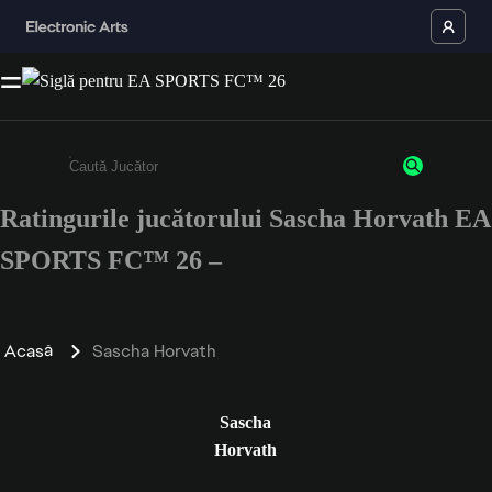
Ratingurile jucătorului Sascha Horvath EA
Enter a minimum of 3 characters or numbers
SPORTS FC™ 26 –
Acasă
Sascha Horvath
Sascha
Horvath