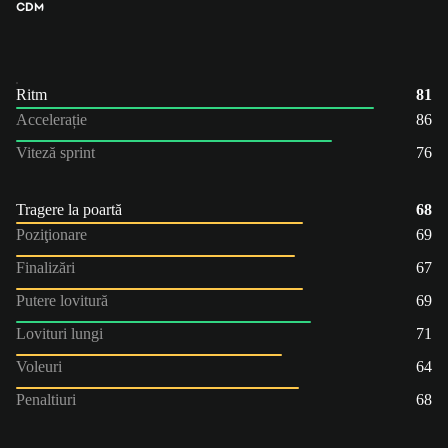
CDM
Ritm
81
Accelerație
86
Viteză sprint
76
Tragere la poartă
68
Poziţionare
69
Finalizări
67
Putere lovitură
69
Lovituri lungi
71
Voleuri
64
Penaltiuri
68