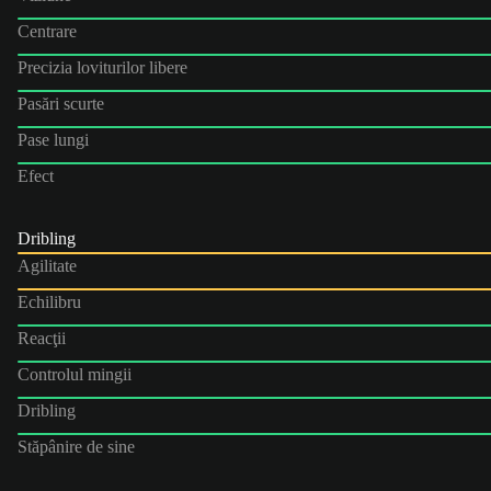
Centrare
Precizia loviturilor libere
Pasări scurte
Pase lungi
Efect
Dribling
Agilitate
Echilibru
Reacţii
Controlul mingii
Dribling
Stăpânire de sine