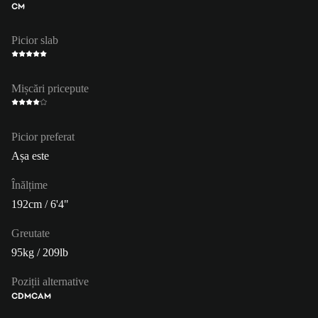
CM
Picior slab
Mișcări pricepute
Picior preferat
Așa este
Înălțime
192cm / 6'4"
Greutate
95kg / 209lb
Poziții alternative
CDM
CAM