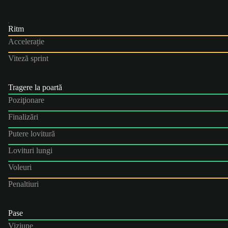
Ritm
Accelerație
Viteză sprint
Tragere la poartă
Poziţionare
Finalizări
Putere lovitură
Lovituri lungi
Voleuri
Penaltiuri
Pase
Viziune