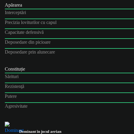
Apărarea
Interceptări
Precizia loviturilor cu capul
Capacitate defensivă
Deposedare din picioare
Deposedare prin alunecare
Constituție
Sărituri
Rezistenţă
Putere
Agresivitate
Dominant în jocul aerian