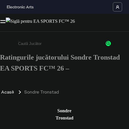
Ratingurile jucătorului Sondre Tronstad
Enter a minimum of 3 characters or numbers
EA SPORTS FC™ 26 –
Acasă
Sondre Tronstad
Sondre
Tronstad