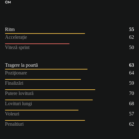
CM
Ritm
55
Accelerație
62
Viteză sprint
50
Tragere la poartă
63
Poziţionare
64
Finalizări
59
Putere lovitură
70
Lovituri lungi
68
Voleuri
57
Penaltiuri
62