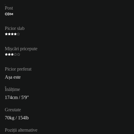
Post
CDM
Picior slab
Mișcări pricepute
Picior preferat
Așa este
Înălțime
174cm / 5'9"
Greutate
70kg / 154lb
Poziții alternative