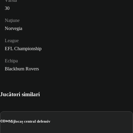
Vârsta
30
Naţiune
Norvegia
League
EFL Championship
Echipa
Blackburn Rovers
Jucători similari
CDM
Mijlocaș central defensiv