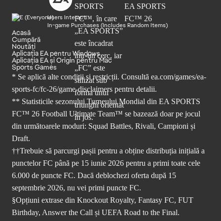
Users Interact
In-game Purchases (Includes Random Items)
Acasă
Cumpără
Noutăți
Aplicația EA pentru Windows
Aplicația EA și Origin pentru Mac
Sports Games
* Se aplică alte condiții și restricții. Consultă
ea.com/games/ea-
sports-fc/fc-26/game-disclaimers
pentru detalii.
** Statisticile sezonului Turneului Mondial din EA SPORTS
FC™ 26 Football Ultimate Team™ se bazează doar pe jocul
din următoarele moduri: Squad Battles, Rivali, Campioni și
Draft.
††Trebuie să parcurgi pașii pentru a obține distribuția inițială a
punctelor FC până pe 15 iunie 2026 pentru a primi toate cele
6.000 de puncte FC. Dacă deblochezi oferta după 15
septembrie 2026, nu vei primi puncte FC.
§Opțiuni extrase din Knockout Royalty, Fantasy FC, FUT
Birthday, Answer the Call și UEFA Road to the Final.