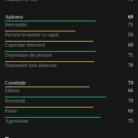
Apărarea
69
Interceptări
71
Precizia loviturilor cu capul
55
Capacitate defensivă
69
Deposedare din picioare
71
Deposedare prin alunecare
70
Constituție
73
Sărituri
66
Rezistenţă
79
Putere
69
Agresivitate
75