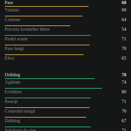
Pase
68
Viziune
69
Centrare
64
Precizia loviturilor libere
54
Pasări scurte
71
Pase lungi
70
Efect
65
Dribling
70
Agilitate
74
Echilibru
80
Reacţii
71
Controlul mingii
70
Dribling
67
Stăpânire de sine
71