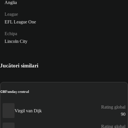
Anglia
League
EFL League One
Echipa
Lincoln City
Jucători similari
CB
Fundaș central
Rating global
Virgil van Dijk
90
Rating global