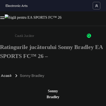
Ratingurile jucătorului Sonny Bradley EA
Enter a minimum of 3 characters or numbers
SPORTS FC™ 26 –
Acasă
Sonny Bradley
Sonny
Bradley