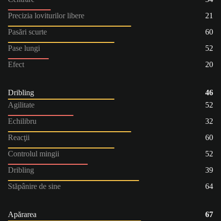
Precizia loviturilor libere
21
Pasări scurte
60
Pase lungi
52
Efect
20
Dribling
46
Agilitate
52
Echilibru
32
Reacţii
60
Controlul mingii
52
Dribling
39
Stăpânire de sine
64
Apărarea
67