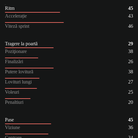
Ritm
45
Accelerație
43
Viteză sprint
46
Tragere la poartă
29
Poziţionare
38
Finalizări
26
Putere lovitură
38
Lovituri lungi
27
Voleuri
25
Penaltiuri
20
Pase
45
Viziune
36
Centrare
34