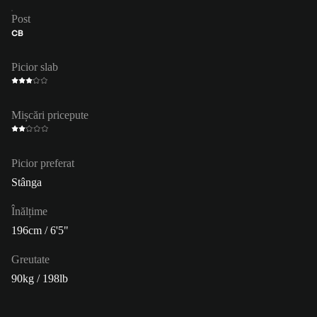
Post
CB
Picior slab
Mișcări pricepute
Picior preferat
Stânga
Înălțime
196cm / 6'5"
Greutate
90kg / 198lb