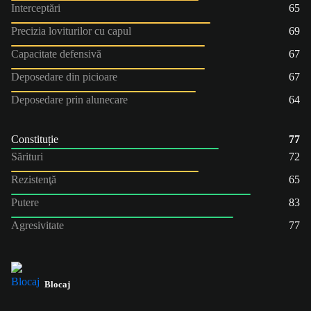
Interceptări
65
Precizia loviturilor cu capul
69
Capacitate defensivă
67
Deposedare din picioare
67
Deposedare prin alunecare
64
Constituție
77
Sărituri
72
Rezistenţă
65
Putere
83
Agresivitate
77
Blocaj