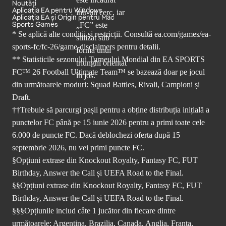
Noutăți
Aplicația EA pentru Windows
Aplicația EA și Origin pentru Mac
Sports Games
* Se aplică alte condiții și restricții. Consultă
ea.com/games/ea-
sports-fc/fc-26/game-disclaimers
pentru detalii.
** Statisticile sezonului Turneului Mondial din EA SPORTS
FC™ 26 Football Ultimate Team™ se bazează doar pe jocul
din următoarele moduri: Squad Battles, Rivali, Campioni și
Draft.
††Trebuie să parcurgi pașii pentru a obține distribuția inițială a
punctelor FC până pe 15 iunie 2026 pentru a primi toate cele
6.000 de puncte FC. Dacă deblochezi oferta după 15
septembrie 2026, nu vei primi puncte FC.
§Opțiuni extrase din Knockout Royalty, Fantasy FC, FUT
Birthday, Answer the Call și UEFA Road to the Final.
§§Opțiuni extrase din Knockout Royalty, Fantasy FC, FUT
Birthday, Answer the Call și UEFA Road to the Final.
§§§Opțiunile includ câte 1 jucător din fiecare dintre
următoarele: Argentina, Brazilia, Canada, Anglia, Franța,