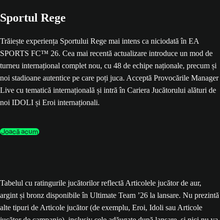
Sportul Rege
Trăiește experiența Sportului Rege mai intens ca niciodată în EA
SPORTS FC™ 26. Cea mai recentă actualizare introduce un mod de
turneu internațional complet nou, cu 48 de echipe naționale, precum și
noi stadioane autentice pe care poți juca. Acceptă Provocările Manager
Live cu tematică internațională și intră în Cariera Jucătorului alături de
noi IDOLI și Eroi internaționali.
Joacă acum
Tabelul cu ratingurile jucătorilor reflectă Articolele jucător de aur,
argint și bronz disponibile în Ultimate Team ’26 la lansare. Nu prezintă
alte tipuri de Articole jucător (de exemplu, Eroi, Idoli sau Articole
jucător de campanie), inclusiv cele adăugate după lansare, și nici nu va