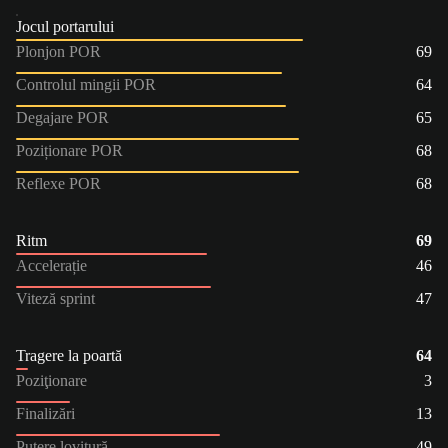
Jocul portarului
Plonjon POR
69
Controlul mingii POR
64
Degajare POR
65
Poziționare POR
68
Reflexe POR
68
Ritm
69
Accelerație
46
Viteză sprint
47
Tragere la poartă
64
Poziţionare
3
Finalizări
13
Putere lovitură
49