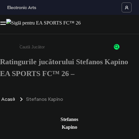
Ratingurile jucătorului Stefanos Kapino
Enter a minimum of 3 characters or numbers
EA SPORTS FC™ 26 –
Acasă
Stefanos Kapino
Stefanos
Kapino