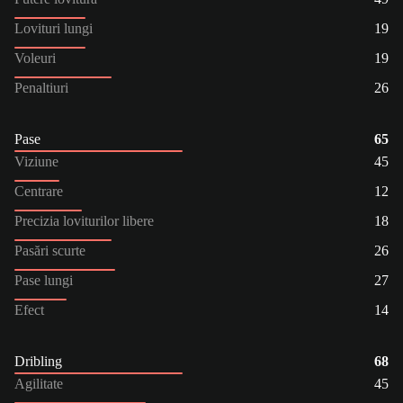
Lovituri lungi
19
Voleuri
19
Penaltiuri
26
Pase
65
Viziune
45
Centrare
12
Precizia loviturilor libere
18
Pasări scurte
26
Pase lungi
27
Efect
14
Dribling
68
Agilitate
45