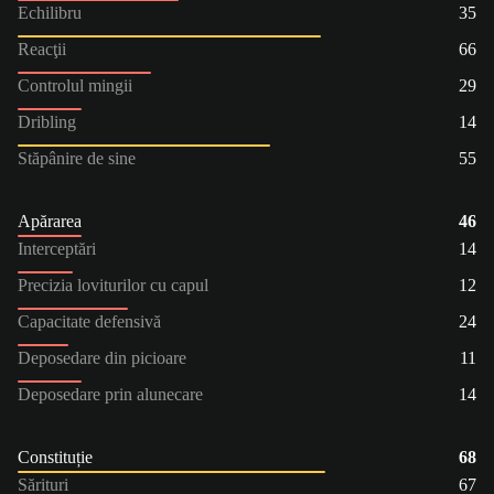
Echilibru
35
Reacţii
66
Controlul mingii
29
Dribling
14
Stăpânire de sine
55
Apărarea
46
Interceptări
14
Precizia loviturilor cu capul
12
Capacitate defensivă
24
Deposedare din picioare
11
Deposedare prin alunecare
14
Constituție
68
Sărituri
67