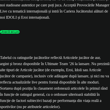
noi stadioane autentice pe care poți juca. Acceptă Provocările Manager
Live cu tematică internațională și intră în Cariera Jucătorului alături de
noi IDOLI și Eroi internaționali.
Joacă acum
Tabelul cu ratingurile jucătorilor reflectă Articolele jucător de aur,
argint și bronz disponibile în Ultimate Team ’26 la lansare. Nu prezintă
alte tipuri de Articole jucător (de exemplu, Eroi, Idoli sau Articole
jucător de campanie), inclusiv cele adăugate după lansare, și nici nu va
reflecta actualizările live pentru formă disponibile în alte moduri.
Sortarea după poziția în clasament ordonează articolele în primul rând
în funcție de ratingul general, cu o ordonare ulterioară stabilită în
funcție de factori subiectivi bazați pe performanța din viața reală a
sportivilor (nu pe atributele articolelor).