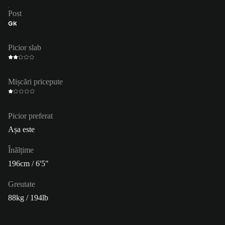
Post
GK
Picior slab
Mișcări pricepute
Picior preferat
Așa este
Înălțime
196cm / 6'5"
Greutate
88kg / 194lb