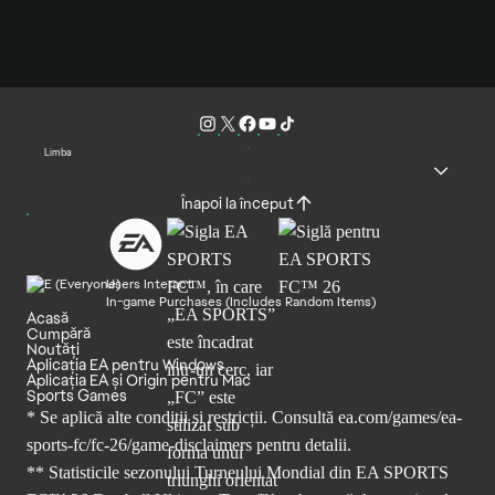
Limba
Înapoi la început
Users Interact
In-game Purchases (Includes Random Items)
Acasă
Cumpără
Noutăți
Aplicația EA pentru Windows
Aplicația EA și Origin pentru Mac
Sports Games
* Se aplică alte condiții și restricții. Consultă
ea.com/games/ea-
sports-fc/fc-26/game-disclaimers
pentru detalii.
** Statisticile sezonului Turneului Mondial din EA SPORTS