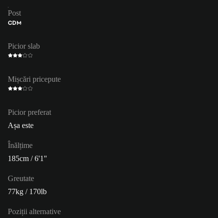
Post
CDM
Picior slab
Mișcări pricepute
Picior preferat
Așa este
Înălțime
185cm / 6'1"
Greutate
77kg / 170lb
Poziții alternative