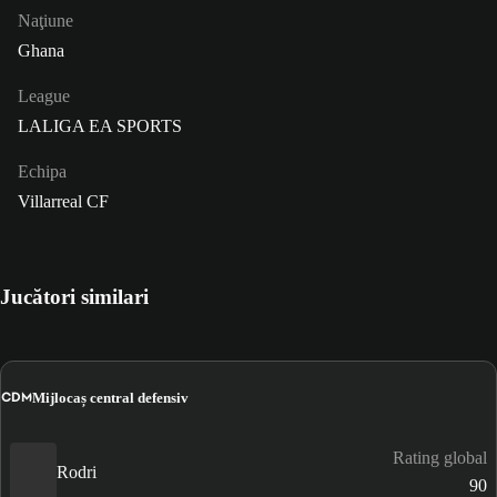
Naţiune
Ghana
League
LALIGA EA SPORTS
Echipa
Villarreal CF
Jucători similari
CDM
Mijlocaș central defensiv
Rating global
Rodri
90