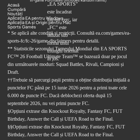
In-game Purchases (Includes Random Items)
Acasă
Cumpără
Noutăți
Aplicația EA pentru Windows
Aplicația EA și Origin pentru Mac
Sports Games
* Se aplică alte condiții și restricții. Consultă
ea.com/games/ea-
sports-fc/fc-26/game-disclaimers
pentru detalii.
** Statisticile sezonului Turneului Mondial din EA SPORTS
FC™ 26 Football Ultimate Team™ se bazează doar pe jocul
din următoarele moduri: Squad Battles, Rivali, Campioni și
Draft.
††Trebuie să parcurgi pașii pentru a obține distribuția inițială a
punctelor FC până pe 15 iunie 2026 pentru a primi toate cele
6.000 de puncte FC. Dacă deblochezi oferta după 15
septembrie 2026, nu vei primi puncte FC.
§Opțiuni extrase din Knockout Royalty, Fantasy FC, FUT
Birthday, Answer the Call și UEFA Road to the Final.
§§Opțiuni extrase din Knockout Royalty, Fantasy FC, FUT
Birthday, Answer the Call și UEFA Road to the Final.