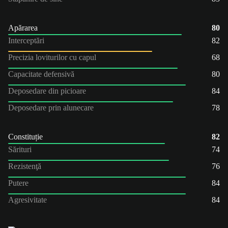
Apărarea
80
Interceptări
82
Precizia loviturilor cu capul
68
Capacitate defensivă
80
Deposedare din picioare
84
Deposedare prin alunecare
78
Constituție
82
Sărituri
74
Rezistenţă
76
Putere
84
Agresivitate
84