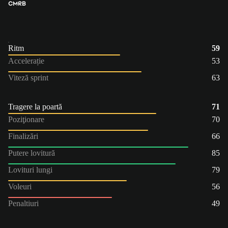
CM
RB
Ritm
59
Accelerație
53
Viteză sprint
63
Tragere la poartă
71
Poziţionare
70
Finalizări
66
Putere lovitură
85
Lovituri lungi
79
Voleuri
56
Penaltiuri
49