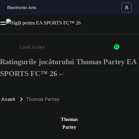
Ratingurile jucătorului Thomas Partey EA
Enter a minimum of 3 characters or numbers
SPORTS FC™ 26 –
Acasă
Thomas Partey
Thomas
Partey