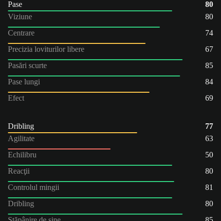
Pase
80
Viziune
80
Centrare
74
Precizia loviturilor libere
67
Pasări scurte
85
Pase lungi
84
Efect
69
Dribling
77
Agilitate
63
Echilibru
50
Reacţii
80
Controlul mingii
81
Dribling
80
Stăpânire de sine
85