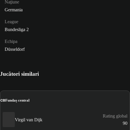
Naţiune
Germania
League
Bundesliga 2
Echipa
Düsseldorf
Jucători similari
CB
Fundaș central
Rating global
Virgil van Dijk
90