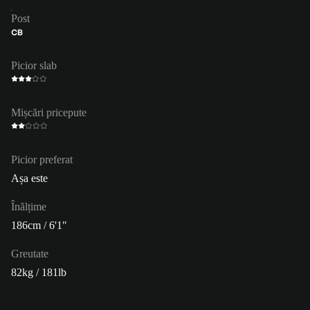
Post
CB
Picior slab
Mișcări pricepute
Picior preferat
Așa este
Înălțime
186cm / 6'1"
Greutate
82kg / 181lb