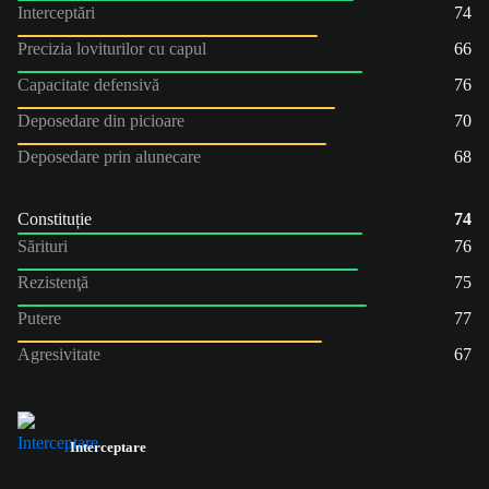
Interceptări
74
Precizia loviturilor cu capul
66
Capacitate defensivă
76
Deposedare din picioare
70
Deposedare prin alunecare
68
Constituție
74
Sărituri
76
Rezistenţă
75
Putere
77
Agresivitate
67
Interceptare