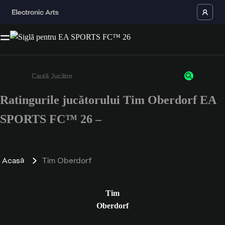
Ratingurile jucătorului Tim Oberdorf EA
Enter a minimum of 3 characters or numbers
SPORTS FC™ 26 –
Acasă
Tim Oberdorf
Tim
Oberdorf