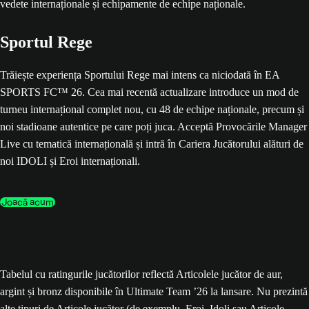
Sportul Rege
Trăiește experiența Sportului Rege mai intens ca niciodată în EA
SPORTS FC™ 26. Cea mai recentă actualizare introduce un mod de
turneu internațional complet nou, cu 48 de echipe naționale, precum și
noi stadioane autentice pe care poți juca. Acceptă Provocările Manager
Live cu tematică internațională și intră în Cariera Jucătorului alături de
noi IDOLI și Eroi internaționali.
Joacă acum
Tabelul cu ratingurile jucătorilor reflectă Articolele jucător de aur,
argint și bronz disponibile în Ultimate Team ’26 la lansare. Nu prezintă
alte tipuri de Articole jucător (de exemplu, Eroi, Idoli sau Articole