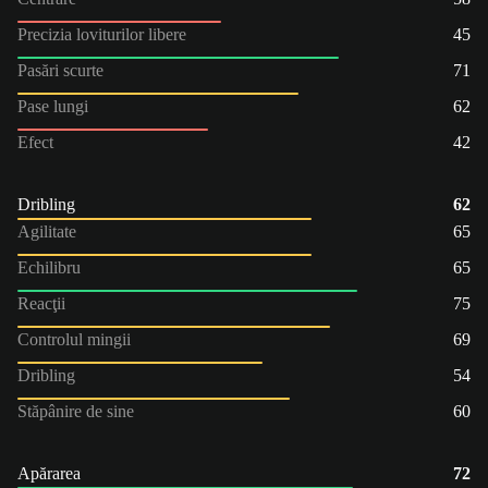
Precizia loviturilor libere
45
Pasări scurte
71
Pase lungi
62
Efect
42
Dribling
62
Agilitate
65
Echilibru
65
Reacţii
75
Controlul mingii
69
Dribling
54
Stăpânire de sine
60
Apărarea
72