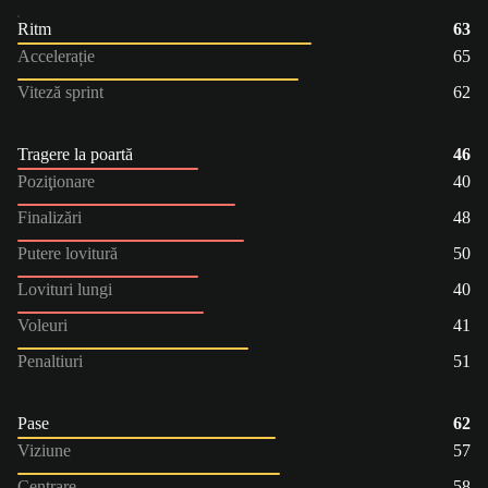
Ritm
63
Accelerație
65
Viteză sprint
62
Tragere la poartă
46
Poziţionare
40
Finalizări
48
Putere lovitură
50
Lovituri lungi
40
Voleuri
41
Penaltiuri
51
Pase
62
Viziune
57
Centrare
58