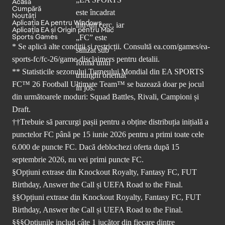
Acasă
Cumpără
Noutăți
Aplicația EA pentru Windows
Aplicația EA și Origin pentru Mac
Sports Games
* Se aplică alte condiții și restricții. Consultă
ea.com/games/ea-
sports-fc/fc-26/game-disclaimers
pentru detalii.
** Statisticile sezonului Turneului Mondial din EA SPORTS
FC™ 26 Football Ultimate Team™ se bazează doar pe jocul
din următoarele moduri: Squad Battles, Rivali, Campioni și
Draft.
††Trebuie să parcurgi pașii pentru a obține distribuția inițială a
punctelor FC până pe 15 iunie 2026 pentru a primi toate cele
6.000 de puncte FC. Dacă deblochezi oferta după 15
septembrie 2026, nu vei primi puncte FC.
§Opțiuni extrase din Knockout Royalty, Fantasy FC, FUT
Birthday, Answer the Call și UEFA Road to the Final.
§§Opțiuni extrase din Knockout Royalty, Fantasy FC, FUT
Birthday, Answer the Call și UEFA Road to the Final.
§§§Opțiunile includ câte 1 jucător din fiecare dintre