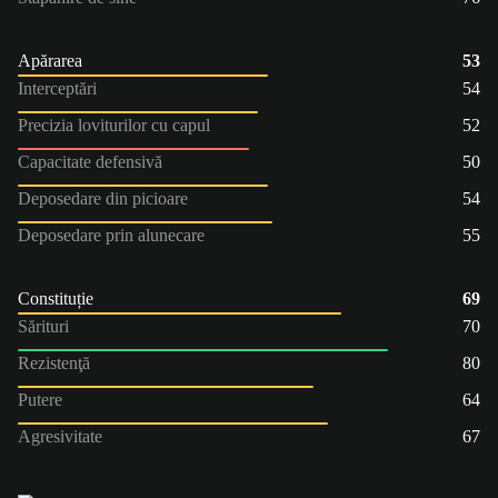
Apărarea
53
Interceptări
54
Precizia loviturilor cu capul
52
Capacitate defensivă
50
Deposedare din picioare
54
Deposedare prin alunecare
55
Constituție
69
Sărituri
70
Rezistenţă
80
Putere
64
Agresivitate
67