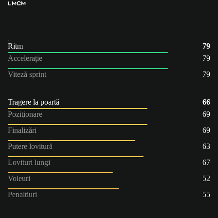
LM
CM
Ritm
79
Accelerație
79
Viteză sprint
79
Tragere la poartă
66
Poziţionare
69
Finalizări
69
Putere lovitură
63
Lovituri lungi
67
Voleuri
52
Penaltiuri
55