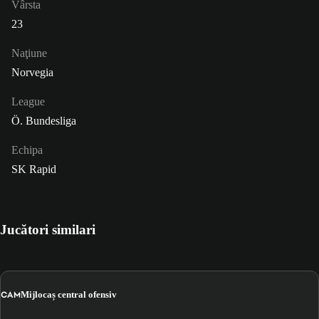
Vârsta
23
Naţiune
Norvegia
League
Ö. Bundesliga
Echipa
SK Rapid
Jucători similari
CAM
Mijlocaș central ofensiv