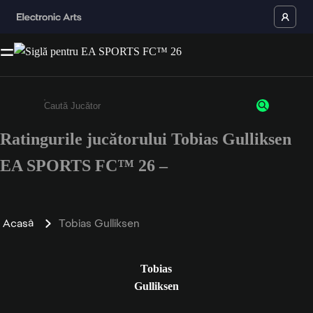
Ratingurile jucătorului Tobias Gulliksen
Enter a minimum of 3 characters or numbers
EA SPORTS FC™ 26 –
Acasă
Tobias Gulliksen
Tobias
Gulliksen