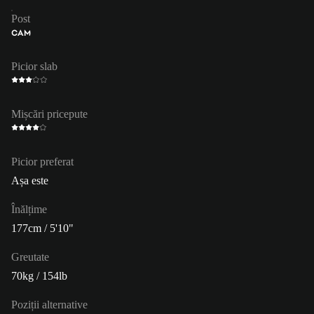
Post
CAM
Picior slab
Mișcări pricepute
Picior preferat
Așa este
Înălțime
177cm / 5'10"
Greutate
70kg / 154lb
Poziții alternative