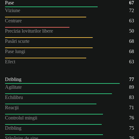
Pase
67
Viziune
72
Centrare
63
Precizia loviturilor libere
50
Pasări scurte
68
Pase lungi
68
Efect
63
Dribling
77
Agilitate
89
Echilibru
83
Reacţii
71
Controlul mingii
76
Dribling
75
Stăpânire de sine
76