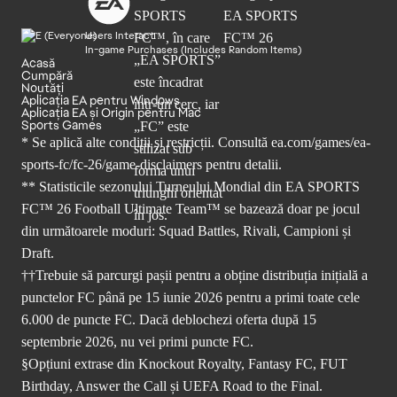
Users Interact
In-game Purchases (Includes Random Items)
Acasă
Cumpără
Noutăți
Aplicația EA pentru Windows
Aplicația EA și Origin pentru Mac
Sports Games
* Se aplică alte condiții și restricții. Consultă
ea.com/games/ea-
sports-fc/fc-26/game-disclaimers
pentru detalii.
** Statisticile sezonului Turneului Mondial din EA SPORTS
FC™ 26 Football Ultimate Team™ se bazează doar pe jocul
din următoarele moduri: Squad Battles, Rivali, Campioni și
Draft.
††Trebuie să parcurgi pașii pentru a obține distribuția inițială a
punctelor FC până pe 15 iunie 2026 pentru a primi toate cele
6.000 de puncte FC. Dacă deblochezi oferta după 15
septembrie 2026, nu vei primi puncte FC.
§Opțiuni extrase din Knockout Royalty, Fantasy FC, FUT
Birthday, Answer the Call și UEFA Road to the Final.