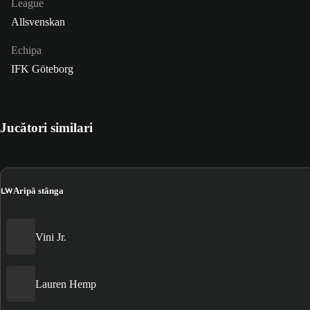
League
Allsvenskan
Echipa
IFK Göteborg
Jucători similari
LW
Aripă stânga
Vini Jr.
Lauren Hemp