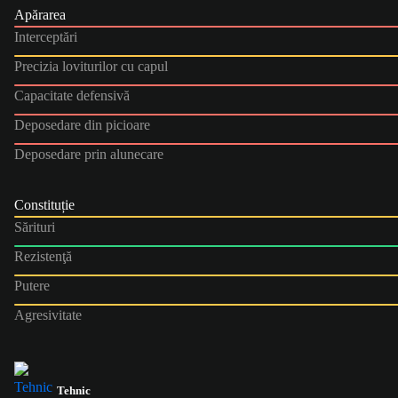
Apărarea
Interceptări
Precizia loviturilor cu capul
Capacitate defensivă
Deposedare din picioare
Deposedare prin alunecare
Constituție
Sărituri
Rezistenţă
Putere
Agresivitate
Tehnic