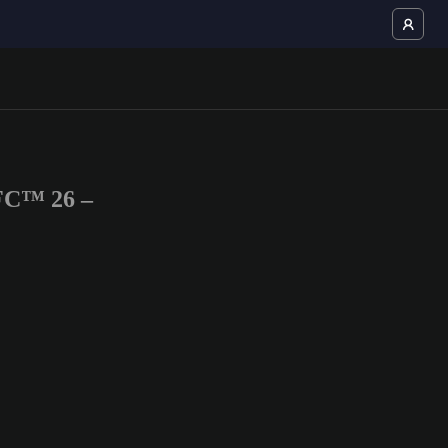
 FC™ 26 –