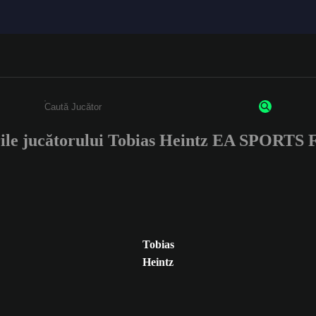
ile jucătorului Tobias Heintz EA SPORTS
Enter a minimum of 3 characters or numbers
Tobias
Heintz