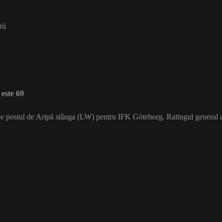
rii
este 69
 pe postul de Aripă stânga (LW) pentru IFK Göteborg. Ratingul general a