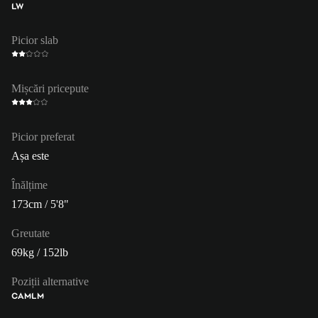
LW
Picior slab
Mișcări pricepute
Picior preferat
Așa este
Înălțime
173cm / 5'8"
Greutate
69kg / 152lb
Poziții alternative
CAM
LM