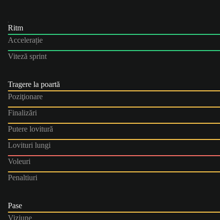
Ritm
Accelerație
Viteză sprint
Tragere la poartă
Poziţionare
Finalizări
Putere lovitură
Lovituri lungi
Voleuri
Penaltiuri
Pase
Viziune