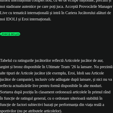
turneu internațional complet nou, cu 48 de echipe naționale, precum și
noi stadioane autentice pe care poți juca. Acceptă Provocările Manager
Live cu tematică internațională și intră în Cariera Jucătorului alături de
noi IDOLI și Eroi internaționali.
Joacă acum
Tabelul cu ratingurile jucătorilor reflectă Articolele jucător de aur,
argint și bronz disponibile în Ultimate Team ’26 la lansare. Nu prezintă
alte tipuri de Articole jucător (de exemplu, Eroi, Idoli sau Articole
jucător de campanie), inclusiv cele adăugate după lansare, și nici nu va
reflecta actualizările live pentru formă disponibile în alte moduri.
Sortarea după poziția în clasament ordonează articolele în primul rând
în funcție de ratingul general, cu o ordonare ulterioară stabilită în
funcție de factori subiectivi bazați pe performanța din viața reală a
sportivilor (nu pe atributele articolelor).