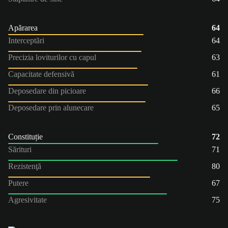
Apărarea
64
Interceptări
64
Precizia loviturilor cu capul
63
Capacitate defensivă
61
Deposedare din picioare
66
Deposedare prin alunecare
65
Constituție
72
Sărituri
71
Rezistenţă
80
Putere
67
Agresivitate
75