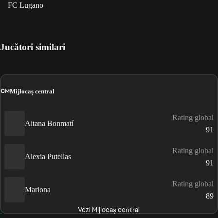
FC Lugano
Jucători similari
CM
Mijlocaș central
Rating global
Aitana Bonmatí
91
Rating global
Alexia Putellas
91
Rating global
Mariona
89
Vezi Mijlocaș central