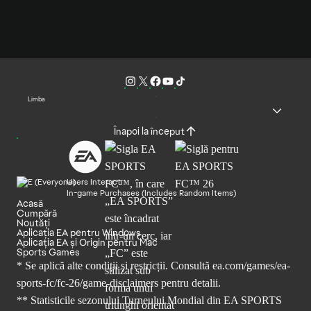
Limba
Înapoi la început
Users Interact
In-game Purchases (Includes Random Items)
Acasă
Cumpără
Noutăți
Aplicația EA pentru Windows
Aplicația EA și Origin pentru Mac
Sports Games
* Se aplică alte condiții și restricții. Consultă
ea.com/games/ea-
sports-fc/fc-26/game-disclaimers
pentru detalii.
** Statisticile sezonului Turneului Mondial din EA SPORTS