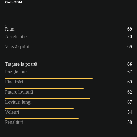
CAM
CDM
Ritm
69
Accelerație
70
Viteză sprint
69
Tragere la poartă
66
Poziţionare
67
Finalizări
69
Putere lovitură
62
Lovituri lungi
67
Voleuri
54
Penaltiuri
58