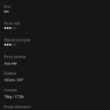
Post
CM
Picior slab
Mișcări pricepute
Picior preferat
Așa este
Înălțime
183cm / 6'0"
Greutate
78kg / 172lb
Poziții alternative