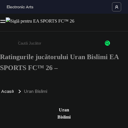
Ratingurile jucătorului Uran Bislimi EA
Enter a minimum of 3 characters or numbers
SPORTS FC™ 26 –
Acasă
Uran Bislimi
Uran
Bislimi