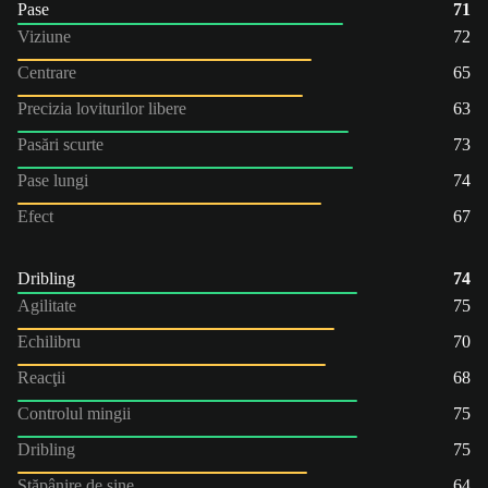
Pase
71
Viziune
72
Centrare
65
Precizia loviturilor libere
63
Pasări scurte
73
Pase lungi
74
Efect
67
Dribling
74
Agilitate
75
Echilibru
70
Reacţii
68
Controlul mingii
75
Dribling
75
Stăpânire de sine
64