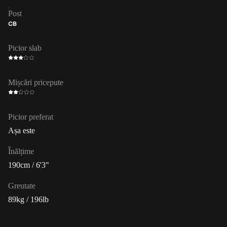
Post
CB
Picior slab
Mișcări pricepute
Picior preferat
Așa este
Înălțime
190cm / 6'3"
Greutate
89kg / 196lb