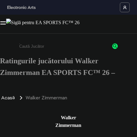
Ratingurile jucătorului Walker
Enter a minimum of 3 characters or numbers
Zimmerman EA SPORTS FC™ 26 –
Acasă
Walker Zimmerman
Walker
Zimmerman