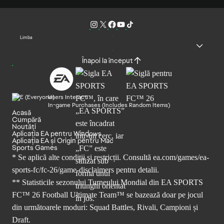
Limba
Înapoi la început
Users Interact
In-game Purchases (Includes Random Items)
Acasă
Cumpără
Noutăți
Aplicația EA pentru Windows
Aplicația EA și Origin pentru Mac
Sports Games
* Se aplică alte condiții și restricții. Consultă
ea.com/games/ea-
sports-fc/fc-26/game-disclaimers
pentru detalii.
** Statisticile sezonului Turneului Mondial din EA SPORTS
FC™ 26 Football Ultimate Team™ se bazează doar pe jocul
din următoarele moduri: Squad Battles, Rivali, Campioni și
Draft.