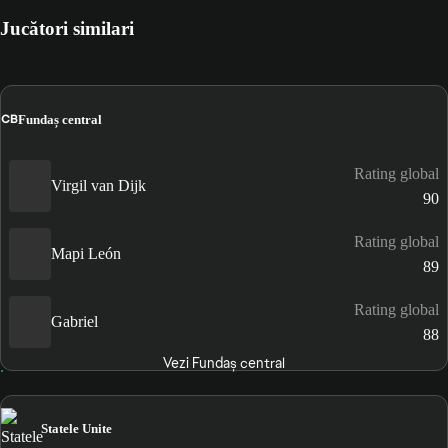
Jucători similari
CB
Fundaș central
Rating global
Virgil van Dijk
90
Rating global
Mapi León
89
Rating global
Gabriel
88
Vezi Fundaș central
Statele Unite