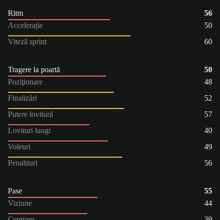
Ritm
56
Accelerație
50
Viteză sprint
60
Tragere la poartă
50
Poziţionare
48
Finalizări
52
Putere lovitură
57
Lovituri lungi
40
Voleuri
49
Penaltiuri
56
Pase
55
Viziune
44
Centrare
39