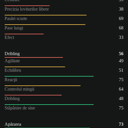
Precizia loviturilor libere
38
Pasări scurte
69
Pase lungi
68
Efect
33
Dribling
56
Agilitate
49
Echilibru
51
Reacţii
75
Controlul mingii
64
Dribling
48
Stăpânire de sine
75
Apărarea
73