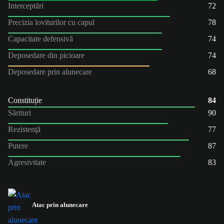
Interceptări
72
Precizia loviturilor cu capul
78
Capacitate defensivă
74
Deposedare din picioare
74
Deposedare prin alunecare
68
Constituție
84
Sărituri
90
Rezistenţă
77
Putere
87
Agresivitate
83
Atac prin alunecare