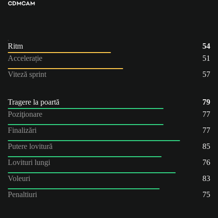
CDM
CAM
Ritm
54
Accelerație
51
Viteză sprint
57
Tragere la poartă
79
Poziţionare
77
Finalizări
77
Putere lovitură
85
Lovituri lungi
76
Voleuri
83
Penaltiuri
75