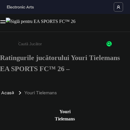
Ratingurile jucătorului Youri Tielemans
Enter a minimum of 3 characters or numbers
EA SPORTS FC™ 26 –
Acasă
Youri Tielemans
Youri
Tielemans