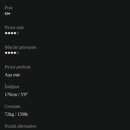
Post
CM
Picior slab
Mișcări pricepute
Picior preferat
Așa este
Înălțime
176cm / 5'9"
Greutate
72kg / 159lb
Poziții alternative