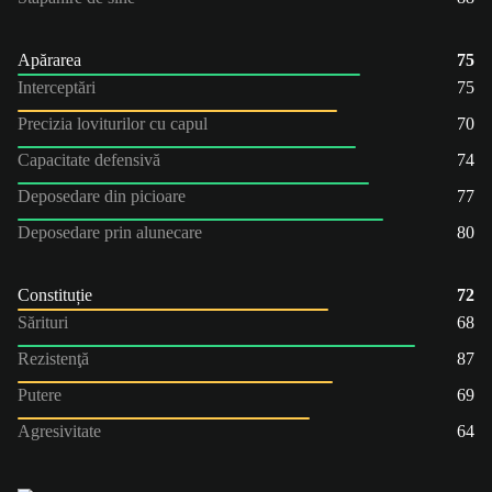
Apărarea
75
Interceptări
75
Precizia loviturilor cu capul
70
Capacitate defensivă
74
Deposedare din picioare
77
Deposedare prin alunecare
80
Constituție
72
Sărituri
68
Rezistenţă
87
Putere
69
Agresivitate
64