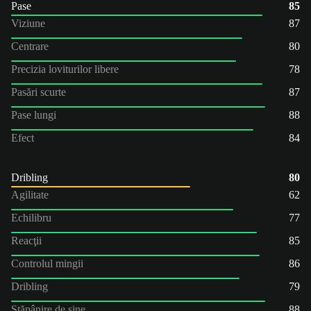
Pase
85
Viziune
87
Centrare
80
Precizia loviturilor libere
78
Pasări scurte
87
Pase lungi
88
Efect
84
Dribling
80
Agilitate
62
Echilibru
77
Reacţii
85
Controlul mingii
86
Dribling
79
Stăpânire de sine
88