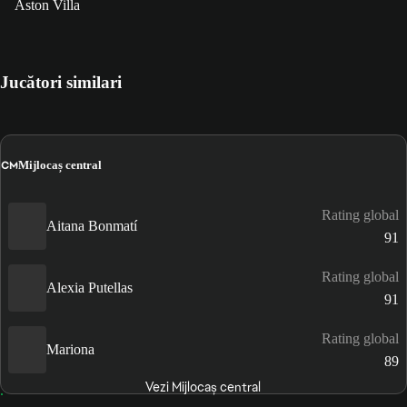
Aston Villa
Jucători similari
CM
Mijlocaș central
Rating global
Aitana Bonmatí
91
Rating global
Alexia Putellas
91
Rating global
Mariona
89
Vezi Mijlocaș central