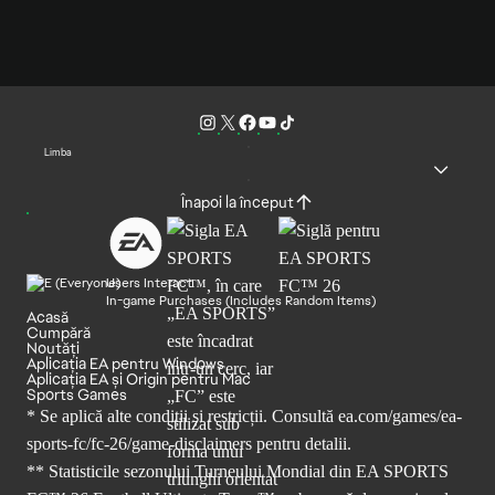
Limba
Înapoi la început
Users Interact
In-game Purchases (Includes Random Items)
Acasă
Cumpără
Noutăți
Aplicația EA pentru Windows
Aplicația EA și Origin pentru Mac
Sports Games
* Se aplică alte condiții și restricții. Consultă
ea.com/games/ea-
sports-fc/fc-26/game-disclaimers
pentru detalii.
** Statisticile sezonului Turneului Mondial din EA SPORTS