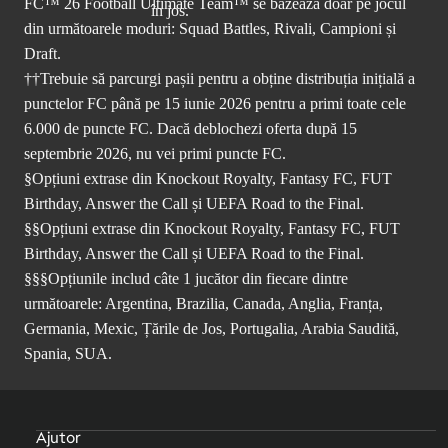
FC™ 26 Football Ultimate Team™ se bazează doar pe jocul
din următoarele moduri: Squad Battles, Rivali, Campioni și
Draft.
††Trebuie să parcurgi pașii pentru a obține distribuția inițială a
punctelor FC până pe 15 iunie 2026 pentru a primi toate cele
6.000 de puncte FC. Dacă deblochezi oferta după 15
septembrie 2026, nu vei primi puncte FC.
§Opțiuni extrase din Knockout Royalty, Fantasy FC, FUT
Birthday, Answer the Call și UEFA Road to the Final.
§§Opțiuni extrase din Knockout Royalty, Fantasy FC, FUT
Birthday, Answer the Call și UEFA Road to the Final.
§§§Opțiunile includ câte 1 jucător din fiecare dintre
următoarele: Argentina, Brazilia, Canada, Anglia, Franța,
Germania, Mexic, Țările de Jos, Portugalia, Arabia Saudită,
Spania, SUA.
Ajutor