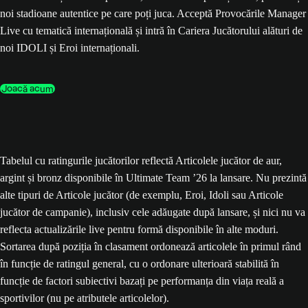
noi stadioane autentice pe care poți juca. Acceptă Provocările Manager
Live cu tematică internațională și intră în Cariera Jucătorului alături de
noi IDOLI și Eroi internaționali.
Joacă acum
Tabelul cu ratingurile jucătorilor reflectă Articolele jucător de aur,
argint și bronz disponibile în Ultimate Team ’26 la lansare. Nu prezintă
alte tipuri de Articole jucător (de exemplu, Eroi, Idoli sau Articole
jucător de campanie), inclusiv cele adăugate după lansare, și nici nu va
reflecta actualizările live pentru formă disponibile în alte moduri.
Sortarea după poziția în clasament ordonează articolele în primul rând
în funcție de ratingul general, cu o ordonare ulterioară stabilită în
funcție de factori subiectivi bazați pe performanța din viața reală a
sportivilor (nu pe atributele articolelor).