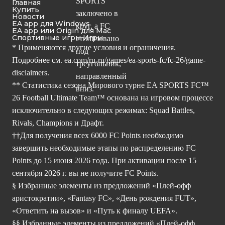
Главная
Купить
Новости
EA app для Windows
EA app или Origin для Mac
Спортивные игры Игры
* Применяются другие условия и ограничения.
Подробнее см.
ea.com/ru-ru/games/ea-sports-fc/fc-26/game-
disclaimers.
** Статистика сезона Мирового турне EA SPORTS FC™
26 Football Ultimate Team™ основана на игровом процессе
исключительно в следующих режимах: Squad Battles,
Rivals, Champions и Драфт.
††Для получения всех 6000 FC Points необходимо
завершить необходимые этапы по распределению FC
Points до 15 июня 2026 года. При активации после 15
сентября 2026 г. вы не получите FC Points.
§ Избранные элементы из предложений «Плей-офф
аристократии», «Fantasy FC», «День рождения FUT»,
«Ответить на вызов» и «Путь к финалу UEFA».
§§ Избранные элементы из предложений «Плей-офф