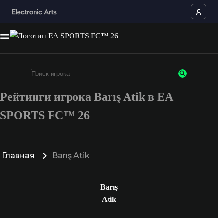
Рейтинги игрока Barış Atik в EA
Введите не менее 3 символов или цифр
SPORTS FC™ 26
Главная
Barış Atik
Barış
Atik