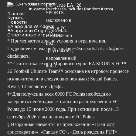
Users Interact
In-game Purchases (Includes Random Items)
Главная
Купить
Новости
EA app для Windows
EA app или Origin для Mac
Спортивные игры Игры
* Применяются другие условия и ограничения.
Подробнее см.
ea.com/ru-ru/games/ea-sports-fc/fc-26/game-
disclaimers.
** Статистика сезона Мирового турне EA SPORTS FC™
26 Football Ultimate Team™ основана на игровом процессе
исключительно в следующих режимах: Squad Battles,
Rivals, Champions и Драфт.
††Для получения всех 6000 FC Points необходимо
завершить необходимые этапы по распределению FC
Points до 15 июня 2026 года. При активации после 15
сентября 2026 г. вы не получите FC Points.
§ Избранные элементы из предложений «Плей-офф
аристократии», «Fantasy FC», «День рождения FUT»,