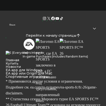
Язык
Перейти к началу страницы
Users Interact
In-game Purchases (Includes Random Items)
Главная
Купить
Новости
EA app для Windows
EA app или Origin для Mac
Спортивные игры Игры
* Применяются другие условия и ограничения.
Подробнее см.
ea.com/ru-ru/games/ea-sports-fc/fc-26/game-
disclaimers.
** Статистика сезона Мирового турне EA SPORTS FC™
26 Football Ultimate Team™ основана на игровом процессе