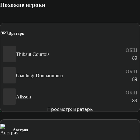
Похожие игроки
ВРТ
Вратарь
ОБЩ
Thibaut Courtois
89
ОБЩ
Gianluigi Donnarumma
89
ОБЩ
Alisson
89
Просмотр: Вратарь
Австрия