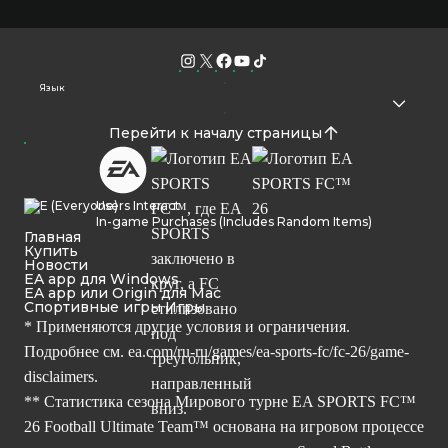
Язык
Перейти к началу страницы
Users Interact
In-game Purchases (Includes Random Items)
Главная
Купить
Новости
EA app для Windows
EA app или Origin для Mac
Спортивные игры Игры
* Применяются другие условия и ограничения.
Подробнее см.
ea.com/ru-ru/games/ea-sports-fc/fc-26/game-
disclaimers.
** Статистика сезона Мирового турне EA SPORTS FC™
26 Football Ultimate Team™ основана на игровом процессе