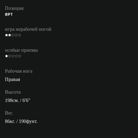
Позиция
ВРТ
игра нерабочей ногой
особые приемы
Рабочая нога
Правая
Высота
198см. / 6'6"
Вес
86кг. / 190фунт.