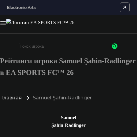
Рейтинги игрока Samuel Şahin-Radlinger
Введите не менее 3 символов или цифр
в EA SPORTS FC™ 26
Главная
Samuel Şahin-Radlinger
Samuel
Şahin-Radlinger