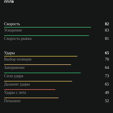
ПП
ЛВ
Скорость
82
Ускорение
83
Скорость рывка
81
Удары
65
Выбор позиции
70
Завершение
64
Сила удара
73
Дальние удары
65
Удары с лета
49
Пенальти
52