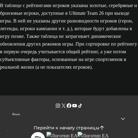
В таблице с рейтингами игроков указаны золотые, серебряные и
бронзовые игроки, доступные в Ultimate Team 26 при выходе
игры. В ней не указаны другие разновидности игроков (герои,
легенды, игроки кампании и т. д.), которые будут добавлены в
игру позже. Также таблица не затрагивает динамические
обновления других режимов игры. При сортировке по рейтингу
в первую очередь учитывается общий рейтинг, а уже потом
субъективные факторы, основанные на игре спортсменов в
реальной жизни (а не показателях игроков).
Язык
Перейти к началу страницы