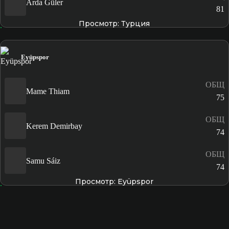
Arda Güler
81
Просмотр: Турция
Eyüpspor
ОБЩ
Mame Thiam
75
ОБЩ
Kerem Demirbay
74
ОБЩ
Samu Sáiz
74
Просмотр: Eyüpspor