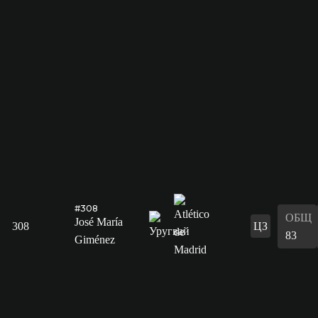
#308
ОБЩ
José María
308
ЦЗ
83
Giménez