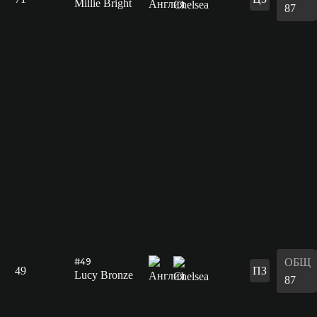
Millie Bright
87
ОБЩ
#49
49
ПЗ
Lucy Bronze
87