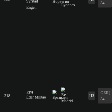
Syrstad
84
Engen
ОБЩ
#218
218
ЦЗ
Éder Militão
84