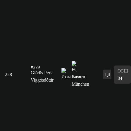
#228
ОБЩ
Glódís Perla
228
ЦЗ
84
Viggósdóttir