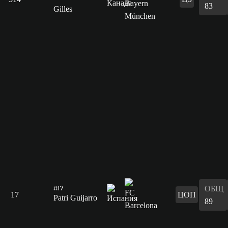
83
Gilles
ОБЩ
#17
17
ЦОП
Patri Guijarro
89