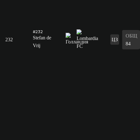
#232
ОБЩ
Stefan de
232
ЦЗ
84
Vrij