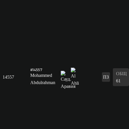
#14557
ОБЩ
Mohammed
14557
ПЗ
61
Abdulrahman