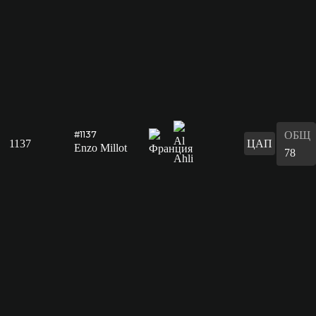
ОБЩ
#1137
1137
ЦАП
Enzo Millot
78