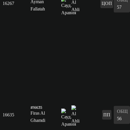
Ayman
16267
ЦОП
57
Fallatah
#16635
ОБЩ
Firas Al
16635
ПП
56
Ghamdi