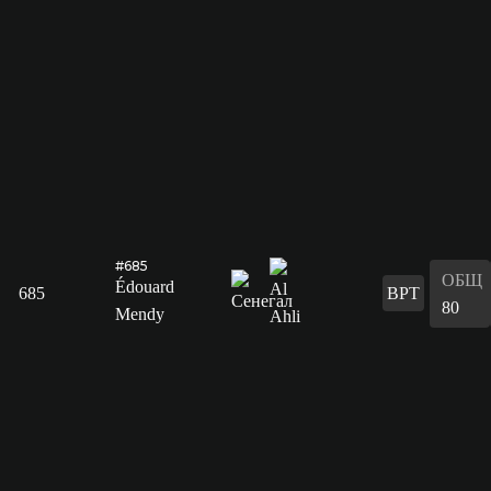
#685
ОБЩ
Édouard
685
ВРТ
80
Mendy