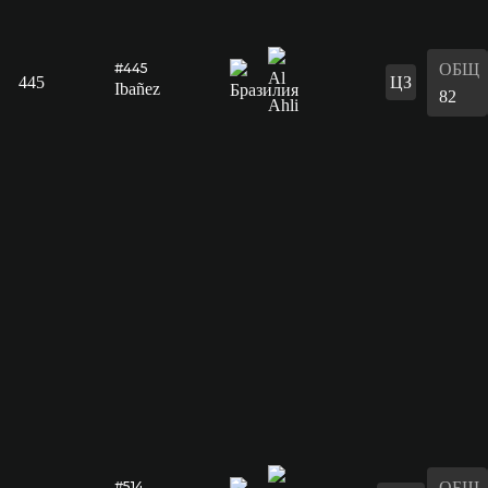
ОБЩ
#445
445
ЦЗ
Ibañez
82
ОБЩ
#514