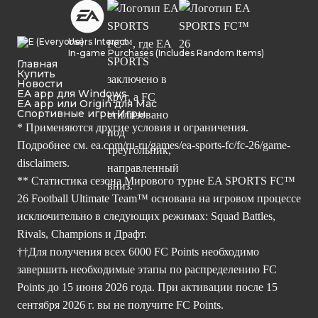
Users Interact
In-game Purchases (Includes Random Items)
Главная
Купить
Новости
EA app для Windows
EA app или Origin для Mac
Спортивные игры Игры
* Применяются другие условия и ограничения.
Подробнее см.
ea.com/ru-ru/games/ea-sports-fc/fc-26/game-
disclaimers.
** Статистика сезона Мирового турне EA SPORTS FC™
26 Football Ultimate Team™ основана на игровом процессе
исключительно в следующих режимах: Squad Battles,
Rivals, Champions и Драфт.
††Для получения всех 6000 FC Points необходимо
завершить необходимые этапы по распределению FC
Points до 15 июня 2026 года. При активации после 15
сентября 2026 г. вы не получите FC Points.