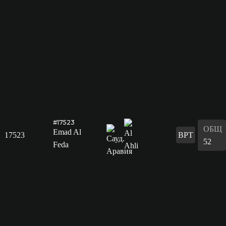
#17523
ОБЩ
Emad Al
17523
ВРТ
52
Feda