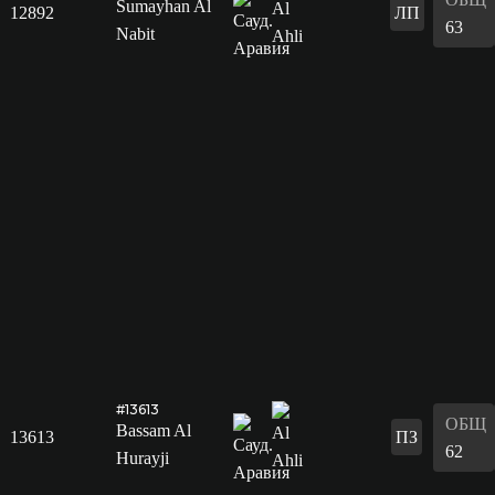
Sumayhan Al
12892
ЛП
63
Nabit
#13613
ОБЩ
Bassam Al
13613
ПЗ
62
Hurayji