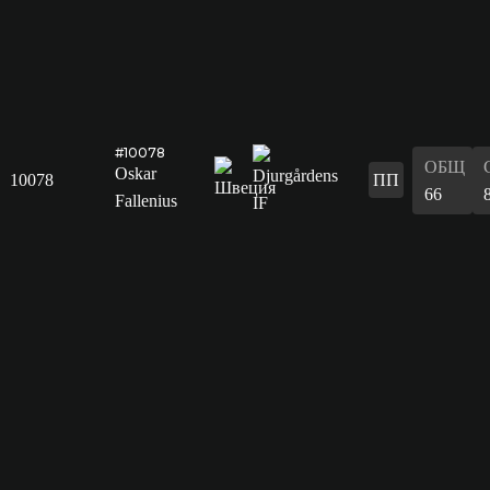
#10078
ОБЩ
Oskar
10078
ПП
66
Fallenius