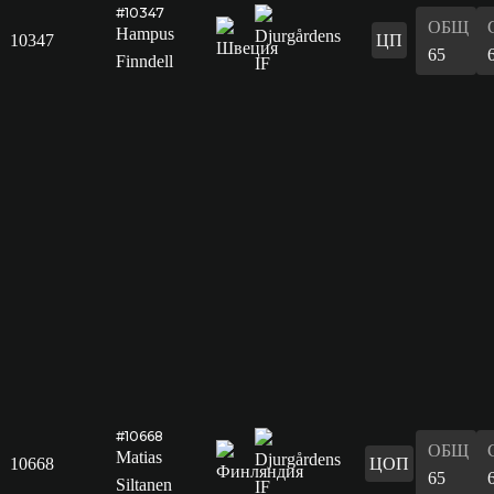
#10347
ОБЩ
Hampus
10347
ЦП
65
Finndell
#10668
ОБЩ
Matias
10668
ЦОП
65
Siltanen