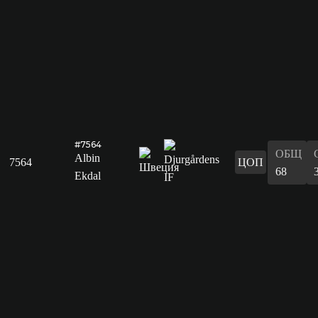
#7564
ОБЩ
Albin
7564
ЦОП
68
Ekdal