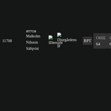
#11708
Malkolm
ОБЩ
11708
ВРТ
Nilsson
64
Säfqvist