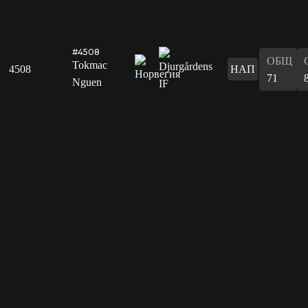
#4508
ОБЩ
Tokmac
4508
НАП
71
Nguen