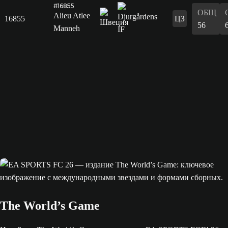
#16855
ОБЩ
Alieu Atlee
16855
ЦЗ
56
Manneh
The World’s Game