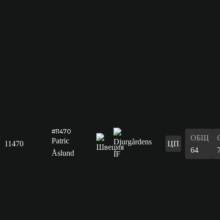
#11470
ОБЩ
Patric
11470
ЦП
64
Åslund