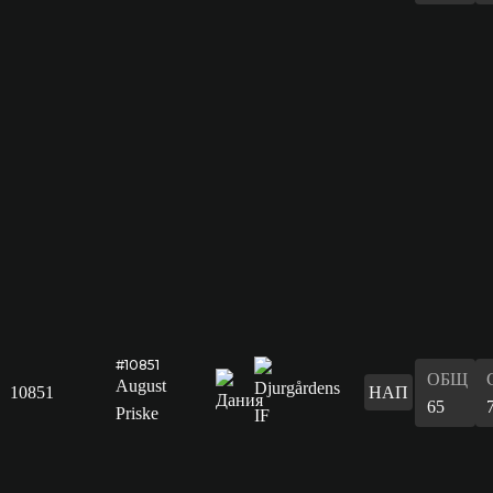
#10851
ОБЩ
August
10851
НАП
65
Priske