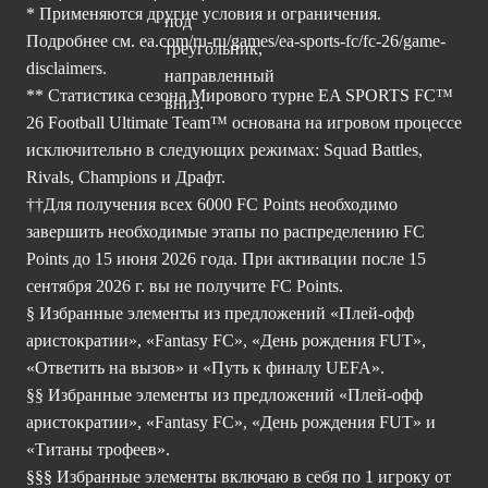
* Применяются другие условия и ограничения.
Подробнее см.
ea.com/ru-ru/games/ea-sports-fc/fc-26/game-
disclaimers.
** Статистика сезона Мирового турне EA SPORTS FC™
26 Football Ultimate Team™ основана на игровом процессе
исключительно в следующих режимах: Squad Battles,
Rivals, Champions и Драфт.
††Для получения всех 6000 FC Points необходимо
завершить необходимые этапы по распределению FC
Points до 15 июня 2026 года. При активации после 15
сентября 2026 г. вы не получите FC Points.
§ Избранные элементы из предложений «Плей-офф
аристократии», «Fantasy FC», «День рождения FUT»,
«Ответить на вызов» и «Путь к финалу UEFA».
§§ Избранные элементы из предложений «Плей-офф
аристократии», «Fantasy FC», «День рождения FUT» и
«Титаны трофеев».
§§§ Избранные элементы включаю в себя по 1 игроку от