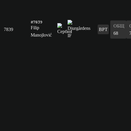
#7839
ОБЩ
Filip
7839
ВРТ
68
Manojlović