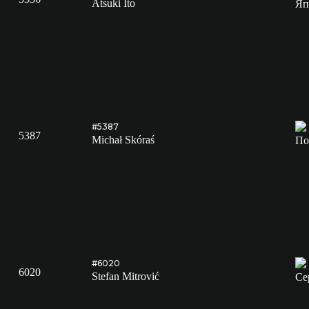
Atsuki Ito
#5387
5387
Michał Skóraś
#6020
6020
Stefan Mitrović