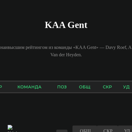
KAA Gent
с наивысшим рейтингом из команды «KAA Gent» — Davy Roef, Abd
Van der Heyden.
Р
КОМАНДА
ПОЗ
ОБЩ
СКР
УД
ОБЩ
СКР
УД