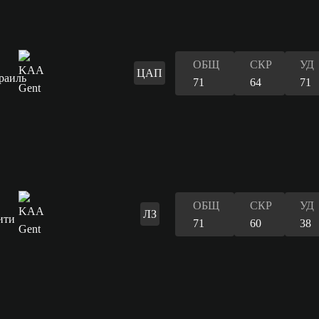
ОБЩ
СКР
УД
ЦАП
71
64
71
ОБЩ
СКР
УД
ЛЗ
71
60
38