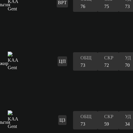
ВРТ
76
75
73
ОБЩ
СКР
УД
ЦП
73
72
70
ОБЩ
СКР
УД
ЦЗ
73
59
34