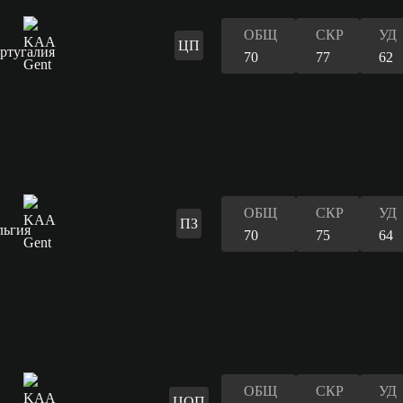
ОБЩ
СКР
УД
ЦП
70
77
62
ОБЩ
СКР
УД
ПЗ
70
75
64
ОБЩ
СКР
УД
ЦОП