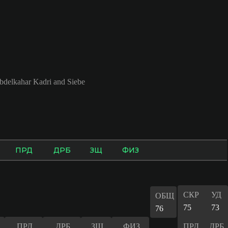
elkahar Kadri and Siebe
ПРД
ДРБ
ЗЩ
ФИЗ
СКР
УД
ОБЩ
75
73
76
ПРД
ДРБ
ЗЩ
ФИЗ
ПРД
ДРБ