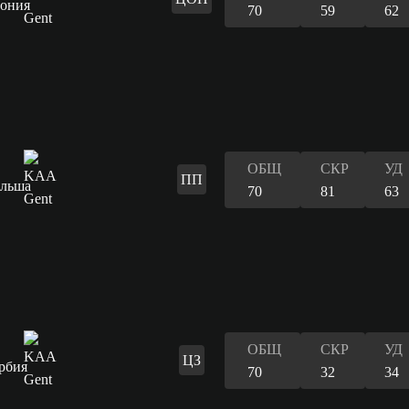
70
59
62
ОБЩ
СКР
УД
ПП
70
81
63
ОБЩ
СКР
УД
ЦЗ
70
32
34