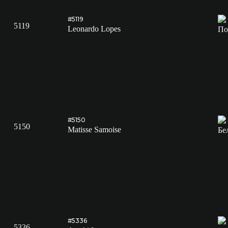
#5119
5119
Leonardo Lopes
#5150
5150
Matisse Samoise
#5336
5336