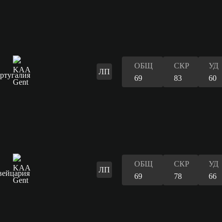
ОБЩ
СКР
УД
ЛП
69
83
60
ОБЩ
СКР
УД
ЛП
69
78
66