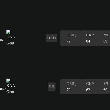
ОБЩ
СКР
УД
НАП
72
84
69
ОБЩ
СКР
УД
ЦП
72
62
60