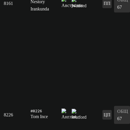
Nestory
8161
ПП
67
Irankunda
ОБЩ
#8226
8226
ЦП
Tom Ince
67