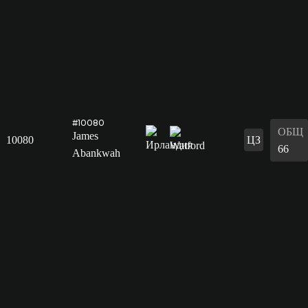
#10080
ОБЩ
James
10080
ЦЗ
66
Abankwah