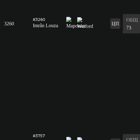
ОБЩ
#3260
3260
ЦП
Imrân Louza
73
#3757
ОБЩ