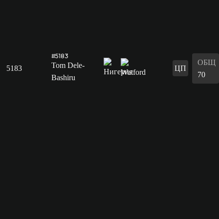
#5183
ОБЩ
Tom Dele-
5183
ЦП
70
Bashiru