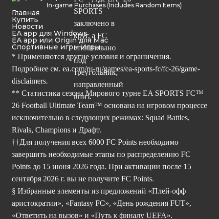
In-game Purchases (Includes Random Items)
Главная
Купить
Новости
EA app для Windows
EA app или Origin для Mac
Спортивные игры Игры
* Применяются другие условия и ограничения.
Подробнее см.
ea.com/ru-ru/games/ea-sports-fc/fc-26/game-
disclaimers.
** Статистика сезона Мирового турне EA SPORTS FC™
26 Football Ultimate Team™ основана на игровом процессе
исключительно в следующих режимах: Squad Battles,
Rivals, Champions и Драфт.
††Для получения всех 6000 FC Points необходимо
завершить необходимые этапы по распределению FC
Points до 15 июня 2026 года. При активации после 15
сентября 2026 г. вы не получите FC Points.
§ Избранные элементы из предложений «Плей-офф
аристократии», «Fantasy FC», «День рождения FUT»,
«Ответить на вызов» и «Путь к финалу UEFA».