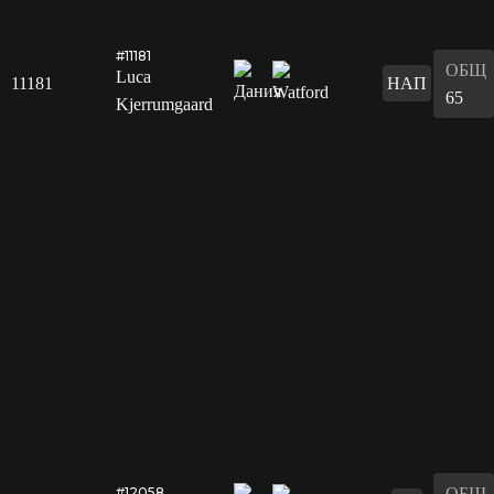
#11181
ОБЩ
Luca
11181
НАП
65
Kjerrumgaard
ОБЩ
#12058