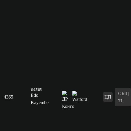
#4365
ОБЩ
Edo
4365
ЦП
71
Kayembe