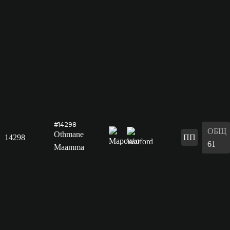
#14298
ОБЩ
Othmane
14298
ПП
61
Maamma