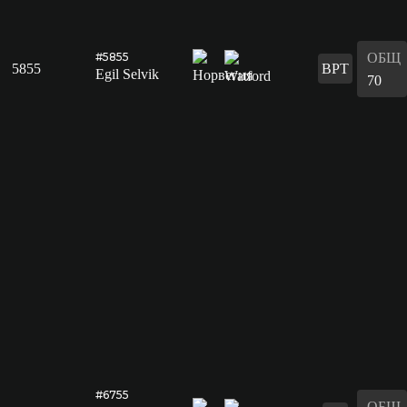
ОБЩ
#5855
5855
ВРТ
Egil Selvik
70
#6755
ОБЩ