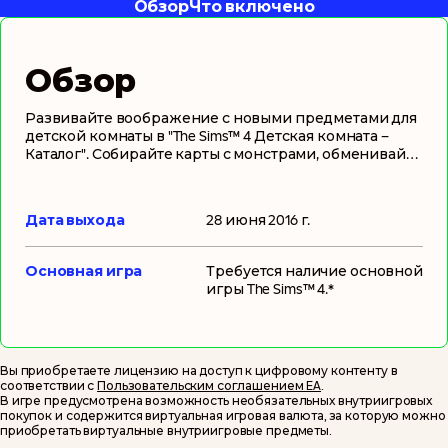
Обзор
Что включено
Обзор
Развивайте воображение с новыми предметами для
детской комнаты в "The Sims™ 4 Детская комната –
Каталог". Собирайте карты с монстрами, обменивайте
их на другие и устраивайте бои в электронной
настольной игре. Рассказывайте истории и
развлекайте друзей и близких, устраивая
Дата выхода
28 июня 2016 г.
выступления кукольного театра. Наряжайте юных
симов в новую одежду и делайте им новые
прически, которые особенным образом подчеркнут
Основная игра
Требуется наличие основной
их стиль.
игры
The Sims™ 4
.*
Вы приобретаете лицензию на доступ к цифровому контенту в
соответствии с
Пользовательским соглашением EA
.
В игре предусмотрена возможность необязательных внутриигровых
покупок и содержится виртуальная игровая валюта, за которую можно
приобретать виртуальные внутриигровые предметы.