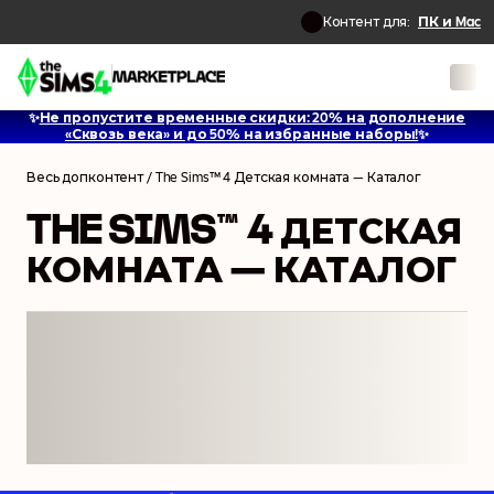
Контент для:
ПК и Mac
✨
Не пропустите временные скидки: 20% на дополнение
1
/
14
«Сквозь века» и до 50% на избранные наборы!
✨
Весь допконтент
/
The Sims™ 4 Детская комната — Каталог
THE SIMS™ 4 ДЕТСКАЯ
КОМНАТА — КАТАЛОГ