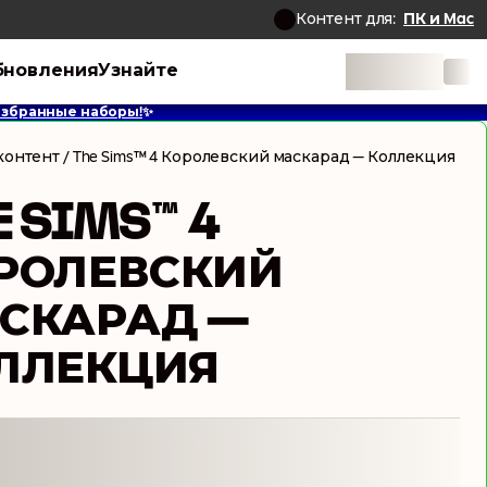
Контент для:
ПК и Mac
бновления
Узнайте
 избранные наборы!
✨
контент
/
The Sims™ 4 Королевский маскарад — Коллекция
E SIMS™ 4
РОЛЕВСКИЙ
СКАРАД —
ЛЛЕКЦИЯ