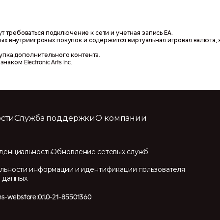
ут требоваться подключение к сети и учетная запись EA.
х внутриигровых покупок и содержится виртуальная игровая валюта,
упка дополнительного контента.
знаком Electronic Arts Inc.
сти
Служба поддержки
О компании
денциальность
Обновление сетевых служб
ьности информации и идентификации пользователя
 данных
ims-webstore:0.1.0-21-85501360