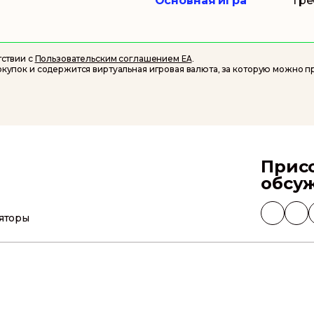
Основная игра
Тре
 и престиж
ли
далов — они,
тствии с
Пользовательским соглашением EA
.
 в антураже,
купок и содержится виртуальная игровая валюта, за которую можно п
и, и в
 В
Могут взимать
квозь века»
скарад у
Прис
обсу
яторы