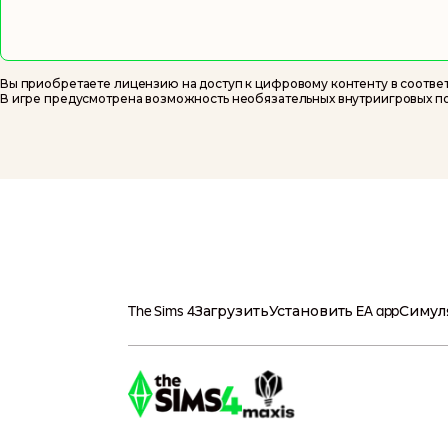
до 14 августа 2026 г. Наращивайте влияние
династии, сохраняя в ней сплоченность, и
погрузитесь в болото родовых драм и скан
как и высшее общество в «Бриджертонах»,
Вы приобретаете лицензию на доступ к цифровому контенту в соотве
подстерегают за каждым углом. И все это —
В игре предусмотрена возможность необязательных внутриигровых по
прямо-таки созданном для запретной любв
совершенно головокружительных образах.
коллекцию входит дополнение «The Sims 4 С
и коллекция комплектов «The Sims 4 Бал-ма
госпожи Бриджертон».
The Sims 4
Загрузить
Установить EA app
Симул