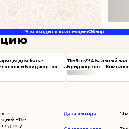
Что входит в коллекцию
Обзор
кцию
 Наряды для бала-
The Sims™ 4 Бальный зал
у госпожи Бриджертон —
Бриджертон — Комплек
ньте
Дата выхода
14 м
кцией «The
дет доступна