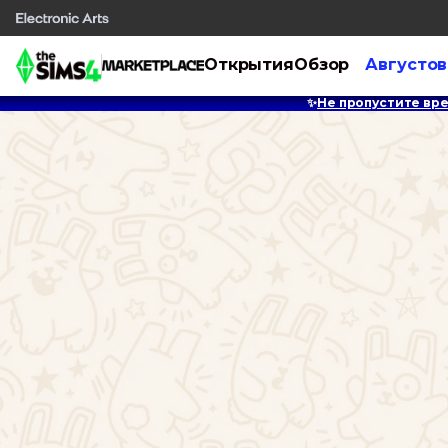
Открытия
Обзор
Августов
✨
Не пропустите вре