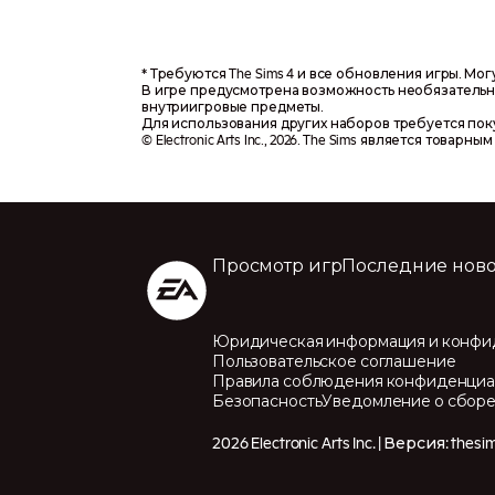
* Требуются The Sims 4 и все обновления игры. Мог
В игре предусмотрена возможность необязательны
внутриигровые предметы.
Для использования других наборов требуется пок
© Electronic Arts Inc., 2026. The Sims является товарным 
Просмотр игр
Последние ново
Юридическая информация и конфи
Пользовательское соглашение
Правила соблюдения конфиденциал
Безопасность
Уведомление о сборе
2026 Electronic Arts Inc. | Версия: thes