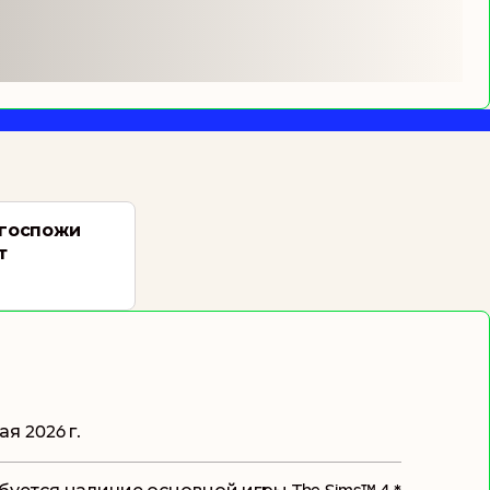
 госпожи
т
ая 2026 г.