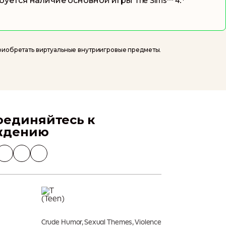
буется наличие основной игры
The Sims™ 4
.*
риобретать виртуальные внутриигровые предметы.
Добавить В Корзину
ся дополнительные сборы
оединяйтесь к
ждению
Crude Humor, Sexual Themes, Violence