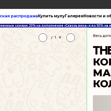
ская распродажа
Купить мулу
Галерея
Новости и о
менные скидки: 20% на дополнение «Сквозь века» и до 50% на
Весь доп
/
1
9
TH
КО
МА
КО