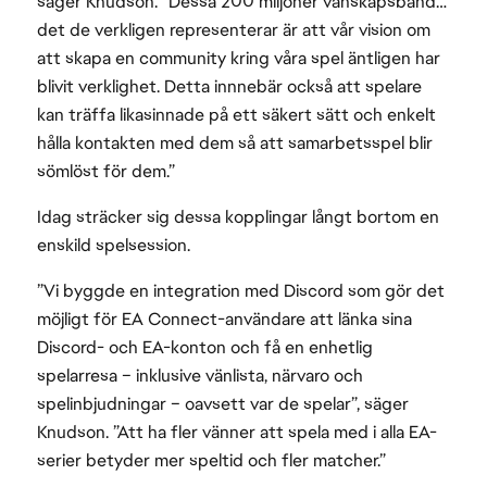
säger Knudson. ”Dessa 200 miljoner vänskapsband…
det de verkligen representerar är att vår vision om
att skapa en community kring våra spel äntligen har
blivit verklighet. Detta innnebär också att spelare
kan träffa likasinnade på ett säkert sätt och enkelt
hålla kontakten med dem så att samarbetsspel blir
sömlöst för dem.”
Idag sträcker sig dessa kopplingar långt bortom en
enskild spelsession.
”Vi byggde en integration med Discord som gör det
möjligt för EA Connect-användare att länka sina
Discord- och EA-konton och få en enhetlig
spelarresa – inklusive vänlista, närvaro och
spelinbjudningar – oavsett var de spelar”, säger
Knudson. ”Att ha fler vänner att spela med i alla EA-
serier betyder mer speltid och fler matcher.”