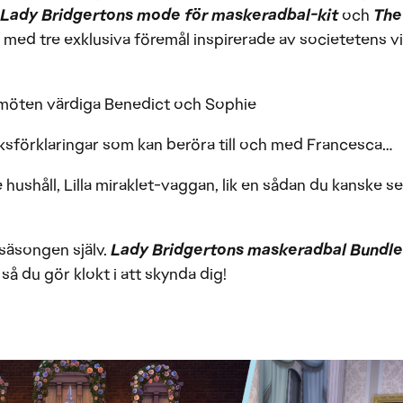
 Lady Bridgertons mode för maskeradbal-kit
och
The
med tre exklusiva föremål inspirerade av societetens vi
 möten värdiga Benedict och Sophie
sförklaringar som kan beröra till och med Francesca…
håll, Lilla miraklet-vaggan, lik en sådan du kanske se
 säsongen själv.
Lady Bridgertons maskeradbal Bundle
å du gör klokt i att skynda dig!