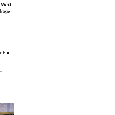
 Sims
ktiga
r hos
-