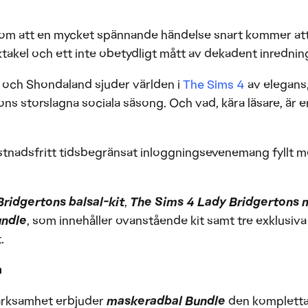
edom att en mycket spännande händelse snart kommer at
ktakel och ett inte obetydligt mått av dekadent inrednin
x och Shondaland sjuder världen i
The Sims 4
av elegans
ns storslagna sociala säsong. Och vad, kära läsare, är e
ostnadsfritt tidsbegränsat inloggningsevenemang fyllt 
ridgertons balsal-kit
,
The Sims 4 Lady Bridgertons
undle
, som innehåller ovanstående kit samt tre exklusiva
.
a
ärksamhet erbjuder
maskeradbal Bundle
den komplett