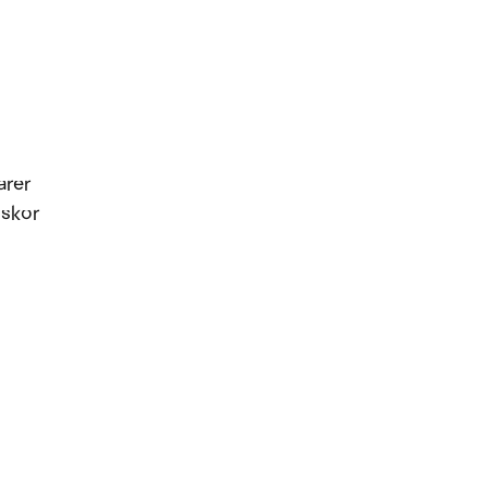
arer
 skor