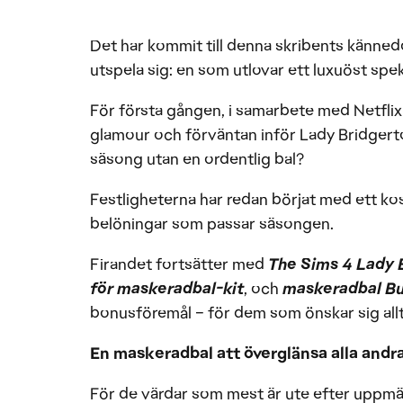
Det har kommit till denna skribents känn
utspela sig: en som utlovar ett luxuöst spe
För första gången, i samarbete med Netfli
glamour och förväntan inför Lady Bridgerto
säsong utan en ordentlig bal?
Festligheterna har redan börjat med ett k
belöningar som passar säsongen.
Firandet fortsätter med
The Sims 4 Lady B
för maskeradbal-kit
, och
maskeradbal B
bonusföremål – för dem som önskar sig allt
En maskeradbal att överglänsa alla andr
För de värdar som mest är ute efter uppm