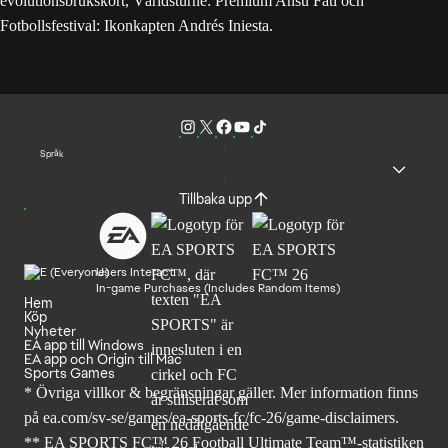
evolutionsbrukskort, Världsturné: Premium Ansu Fati och
Fotbollsfestival: Ikonkapten Andrés Iniesta.
Språk
Tillbaka upp
Users Interact
In-game Purchases (Includes Random Items)
Hem
Köp
Nyheter
EA app till Windows
EA app och Origin till Mac
Sports Games
* Övriga villkor & begränsningar gäller. Mer
information finns
på ea.com/sv-se/games/ea-sports-fc/fc-26
/game-disclaimers.
** EA SPORTS FC™ 26 Football Ultimate Team™-statistiken