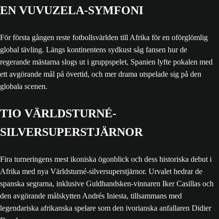
EN VUVUZELA-SYMFONI
För första gången reste fotbollsvärlden till Afrika för en oförglömlig
global tävling. Längs kontinentens sydkust såg fansen hur de
regerande mästarna slogs ut i gruppspelet, Spanien lyfte pokalen med
ett avgörande mål på övertid, och mer drama utspelade sig på den
globala scenen.
TIO VÄRLDSTURNÉ-
SILVERSUPERSTJÄRNOR
Fira turneringens mest ikoniska ögonblick och dess historiska debut i
Afrika med nya Världsturné-silversuperstjärnor. Urvalet hedrar de
spanska segrarna, inklusive Guldhandsken-vinnaren Iker Casillas och
den avgörande målskytten Andrés Iniesta, tillsammans med
legendariska afrikanska spelare som den ivorianska anfallaren Didier