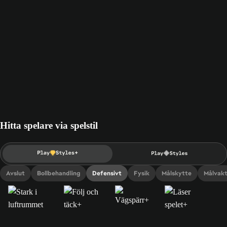
Hitta spelare via spelstil
Avslut
Bollbehandling
Defensivt
Fysik
Målskytte
Målvak