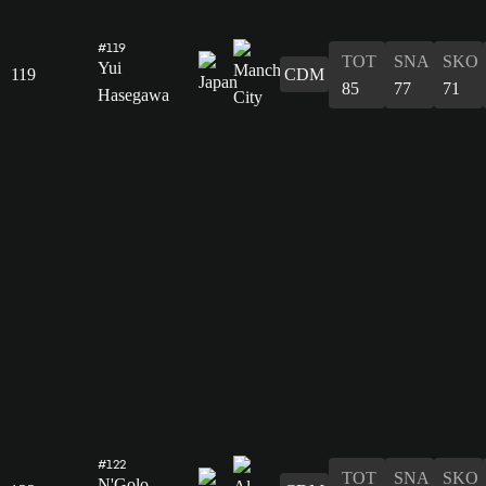
#119
TOT
SNA
SKO
Yui
119
CDM
85
77
71
Hasegawa
#122
TOT
SNA
SKO
N'Golo