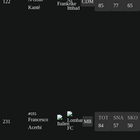
122
CDM
85
77
65
Kanté
#231
TOT
SNA
SKO
Francesco
231
MB
84
57
50
Acerbi