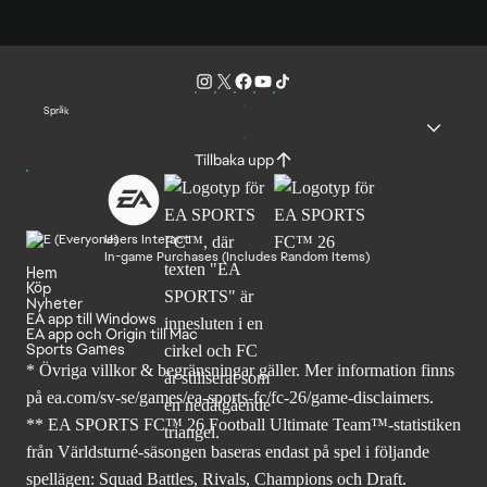
Språk
Tillbaka upp
Users Interact
In-game Purchases (Includes Random Items)
Hem
Köp
Nyheter
EA app till Windows
EA app och Origin till Mac
Sports Games
* Övriga villkor & begränsningar gäller. Mer
information finns
på ea.com/sv-se/games/ea-sports-fc/fc-26
/game-disclaimers.
** EA SPORTS FC™ 26 Football Ultimate Team™-statistiken
från Världsturné-säsongen baseras endast på spel i följande
spellägen: Squad Battles, Rivals, Champions och Draft.