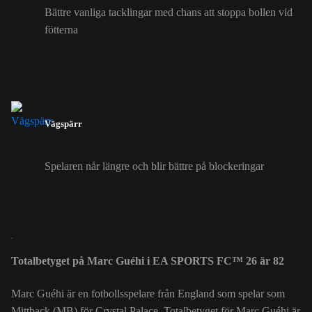
Bättre vanliga tacklingar med chans att stoppa bollen vid
fötterna
Vägspärr
Spelaren når längre och blir bättre på blockeringar
Totalbetyget på Marc Guéhi i EA SPORTS FC™ 26 är 82
Marc Guéhi är en fotbollsspelare från England som spelar som
Mittback (MB) för Crystal Palace. Totalbetyget för Marc Guéhi är