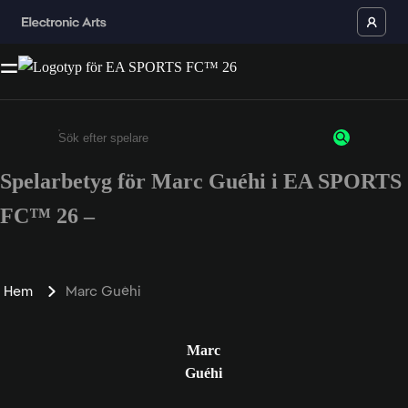
Spelarbetyg för Marc Guéhi i EA SPORTS
Ange minst 3 tecken eller siffror
FC™ 26 –
Hem
Marc Guéhi
Marc
Guéhi