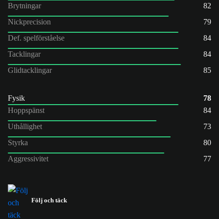
Brytningar
82
Nickprecision
79
Def. spelförståelse
84
Tacklingar
84
Glidtacklingar
85
Fysik
78
Hoppspänst
84
Uthållighet
73
Styrka
80
Aggressivitet
77
Följ och täck