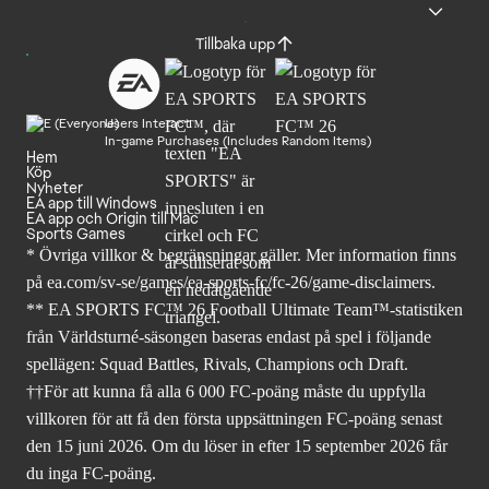
Tillbaka upp
Users Interact
In-game Purchases (Includes Random Items)
Hem
Köp
Nyheter
EA app till Windows
EA app och Origin till Mac
Sports Games
* Övriga villkor & begränsningar gäller. Mer
information finns
på ea.com/sv-se/games/ea-sports-fc/fc-26
/game-disclaimers.
** EA SPORTS FC™ 26 Football Ultimate Team™-statistiken
från Världsturné-säsongen baseras endast på spel i följande
spellägen: Squad Battles, Rivals, Champions och Draft.
††För att kunna få alla 6 000 FC-poäng måste du uppfylla
villkoren för att få den första uppsättningen FC-poäng senast
den 15 juni 2026. Om du löser in efter 15 september 2026 får
du inga FC-poäng.