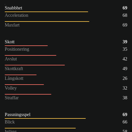
Snabbhet
69
Acceleration
68
Maxfart
69
Skott
39
Positionering
35
Avslut
42
Skottkraft
49
Långskott
26
Volley
32
Straffar
38
Passningsspel
69
Blick
66
Inlägg
58