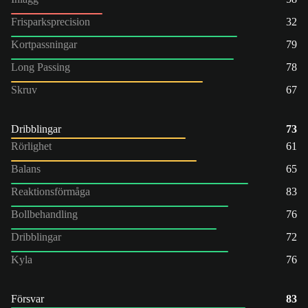
Frisparksprecision
32
Kortpassningar
79
Long Passing
78
Skruv
67
Dribblingar
73
Rörlighet
61
Balans
65
Reaktionsförmåga
83
Bollbehandling
76
Dribblingar
72
Kyla
76
Försvar
83