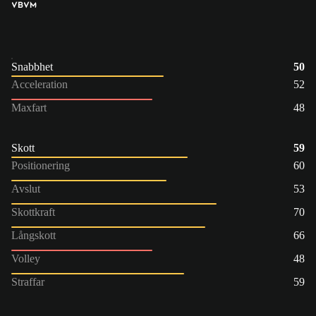
VB
VM
Snabbhet
50
Acceleration
52
Maxfart
48
Skott
59
Positionering
60
Avslut
53
Skottkraft
70
Långskott
66
Volley
48
Straffar
59