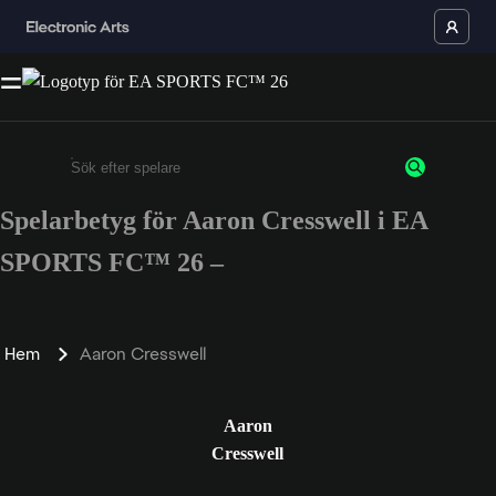
Spelarbetyg för Aaron Cresswell i EA
Ange minst 3 tecken eller siffror
SPORTS FC™ 26 –
Hem
Aaron Cresswell
Aaron
Cresswell