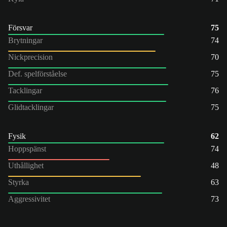
Försvar
75
Brytningar
74
Nickprecision
70
Def. spelförståelse
75
Tacklingar
76
Glidtacklingar
75
Fysik
62
Hoppspänst
74
Uthållighet
48
Styrka
63
Aggressivitet
73