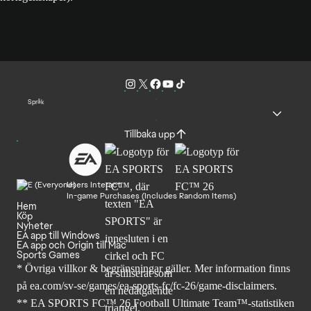
Språk
Tillbaka upp
Users Interact
In-game Purchases (Includes Random Items)
Hem
Köp
Nyheter
EA app till Windows
EA app och Origin till Mac
Sports Games
* Övriga villkor & begränsningar gäller. Mer
information finns
på ea.com/sv-se/games/ea-sports-fc/fc-26
/game-disclaimers.
** EA SPORTS FC™ 26 Football Ultimate Team™-statistiken