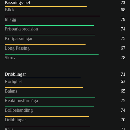
Passningsspel
73
Blick
68
Inlägg
79
Frisparksprecision
74
Kortpassningar
75
Long Passing
67
Skruv
78
Dribblingar
71
Rörlighet
63
Balans
65
Reaktionsförmåga
75
Bollbehandling
74
Dribblingar
70
Kyla
71