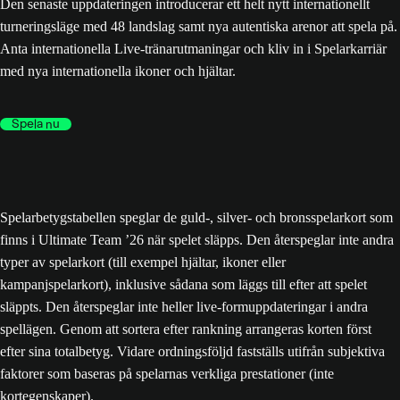
Den senaste uppdateringen introducerar ett helt nytt internationellt
turneringsläge med 48 landslag samt nya autentiska arenor att spela på.
Anta internationella Live-tränarutmaningar och kliv in i Spelarkarriär
med nya internationella ikoner och hjältar.
Spela nu
Spelarbetygstabellen speglar de guld-, silver- och bronsspelarkort som
finns i Ultimate Team ’26 när spelet släpps. Den återspeglar inte andra
typer av spelarkort (till exempel hjältar, ikoner eller
kampanjspelarkort), inklusive sådana som läggs till efter att spelet
släppts. Den återspeglar inte heller live-formuppdateringar i andra
spellägen. Genom att sortera efter rankning arrangeras korten först
efter sina totalbetyg. Vidare ordningsföljd fastställs utifrån subjektiva
faktorer som baseras på spelarnas verkliga prestationer (inte
kortegenskaper).