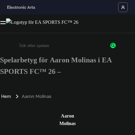
Spelarbetyg för Aaron Molinas i EA
Ange minst 3 tecken eller siffror
SPORTS FC™ 26 –
Hem
Aaron Molinas
Aaron
Molinas