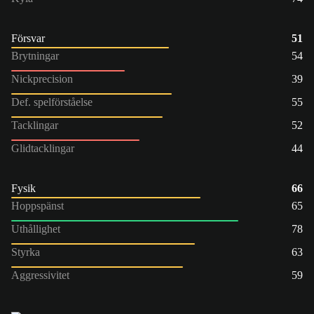
Försvar
51
Brytningar
54
Nickprecision
39
Def. spelförståelse
55
Tacklingar
52
Glidtacklingar
44
Fysik
66
Hoppspänst
65
Uthållighet
78
Styrka
63
Aggressivitet
59