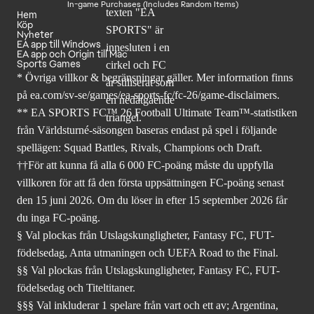
In-game Purchases (Includes Random Items)
Hem
Köp
Nyheter
EA app till Windows
EA app och Origin till Mac
Sports Games
* Övriga villkor & begränsningar gäller. Mer
information finns
på ea.com/sv-se/games/ea-sports-fc/fc-26
/game-disclaimers.
** EA SPORTS FC™ 26 Football Ultimate Team™-statistiken
från Världsturné-säsongen baseras endast på spel i följande
spellägen: Squad Battles, Rivals, Champions och Draft.
††För att kunna få alla 6 000 FC-poäng måste du uppfylla
villkoren för att få den första uppsättningen FC-poäng senast
den 15 juni 2026. Om du löser in efter 15 september 2026 får
du inga FC-poäng.
§ Val plockas från Utslagskungligheter, Fantasy FC, FUT-
födelsedag, Anta utmaningen och UEFA Road to the Final.
§§ Val plockas från Utslagskungligheter, Fantasy FC, FUT-
födelsedag och Titeltitaner.
§§§ Val inkluderar 1 spelare från vart och ett av; Argentina,