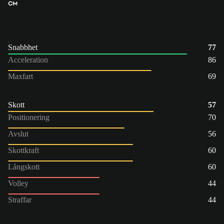
CM
Snabbhet
77
Acceleration
86
Maxfart
69
Skott
57
Positionering
70
Avslut
56
Skottkraft
60
Långskott
60
Volley
44
Straffar
44