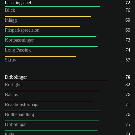
Passningsspel
72
Blick
76
Inlägg
69
Frisparksprecision
60
Kortpassningar
73
Long Passing
74
Skruv
57
Dribblingar
76
Rörlighet
82
Balans
76
Reaktionsförmåga
71
Bollbehandling
76
Dribblingar
75
Kyla
74