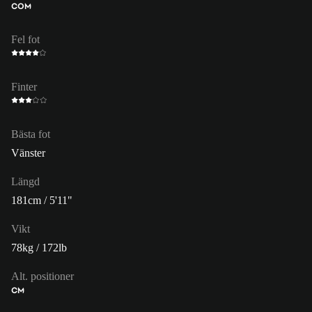
COM
Fel fot
Finter
Bästa fot
Vänster
Längd
181cm / 5'11"
Vikt
78kg / 172lb
Alt. positioner
CM