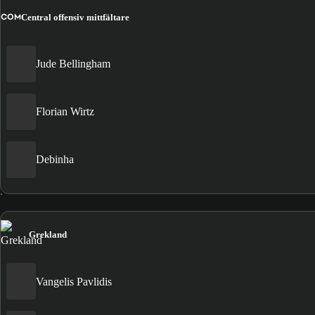
COM
Central offensiv mittfältare
Jude Bellingham
Florian Wirtz
Debinha
Grekland
Vangelis Pavlidis