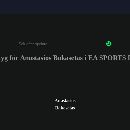
tyg för Anastasios Bakasetas i EA SPORTS
Ange minst 3 tecken eller siffror
Anastasios
Bakasetas