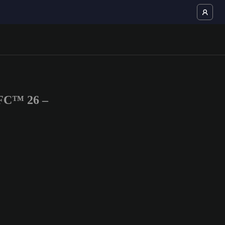
 FC™ 26 –