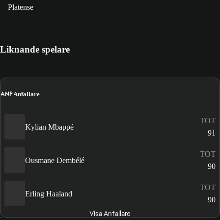
Platense
Liknande spelare
ANF
Anfallare
TOT
Kylian Mbappé
91
TOT
Ousmane Dembélé
90
TOT
Erling Haaland
90
Visa Anfallare