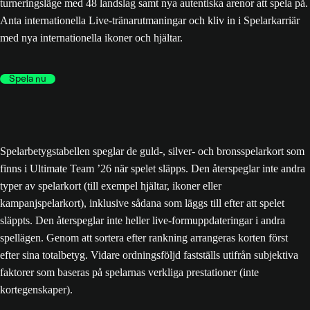
turneringsläge med 48 landslag samt nya autentiska arenor att spela på.
Anta internationella Live-tränarutmaningar och kliv in i Spelarkarriär
med nya internationella ikoner och hjältar.
Spela nu
Spelarbetygstabellen speglar de guld-, silver- och bronsspelarkort som
finns i Ultimate Team ’26 när spelet släpps. Den återspeglar inte andra
typer av spelarkort (till exempel hjältar, ikoner eller
kampanjspelarkort), inklusive sådana som läggs till efter att spelet
släppts. Den återspeglar inte heller live-formuppdateringar i andra
spellägen. Genom att sortera efter rankning arrangeras korten först
efter sina totalbetyg. Vidare ordningsföljd fastställs utifrån subjektiva
faktorer som baseras på spelarnas verkliga prestationer (inte
kortegenskaper).