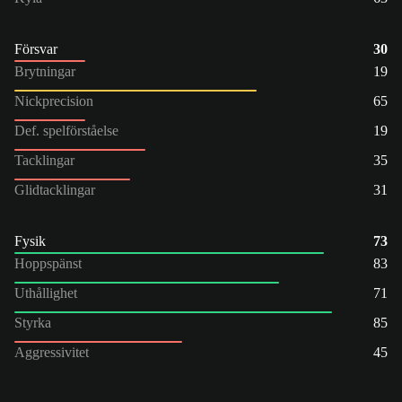
Försvar
30
Brytningar
19
Nickprecision
65
Def. spelförståelse
19
Tacklingar
35
Glidtacklingar
31
Fysik
73
Hoppspänst
83
Uthållighet
71
Styrka
85
Aggressivitet
45