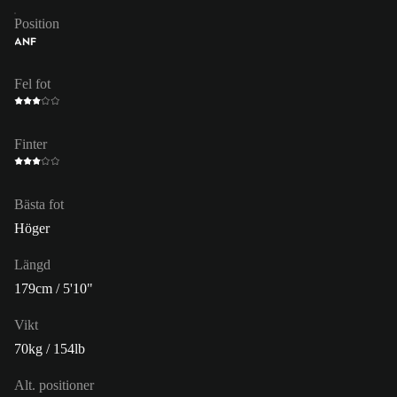
Position
ANF
Fel fot
Finter
Bästa fot
Höger
Längd
179cm / 5'10"
Vikt
70kg / 154lb
Alt. positioner