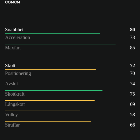
COM
CM
Snabbhet
80
Acceleration
73
Maxfart
85
Skott
72
Positionering
70
Avslut
74
Skottkraft
75
Långskott
69
Volley
58
Straffar
66