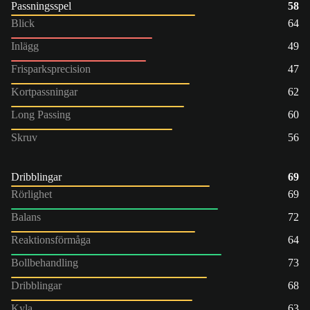
Passningsspel
58
Blick
64
Inlägg
49
Frisparksprecision
47
Kortpassningar
62
Long Passing
60
Skruv
56
Dribblingar
69
Rörlighet
69
Balans
72
Reaktionsförmåga
64
Bollbehandling
73
Dribblingar
68
Kyla
63