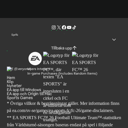
Språk
Tillbaka upp
Users Interact
In-game Purchases (Includes Random Items)
Hem
Köp
Nyheter
EA app till Windows
EA app och Origin till Mac
Sports Games
* Övriga villkor & begränsningar gäller. Mer
information finns
på ea.com/sv-se/games/ea-sports-fc/fc-26
/game-disclaimers.
** EA SPORTS FC™ 26 Football Ultimate Team™-statistiken
från Världsturné-säsongen baseras endast på spel i följande