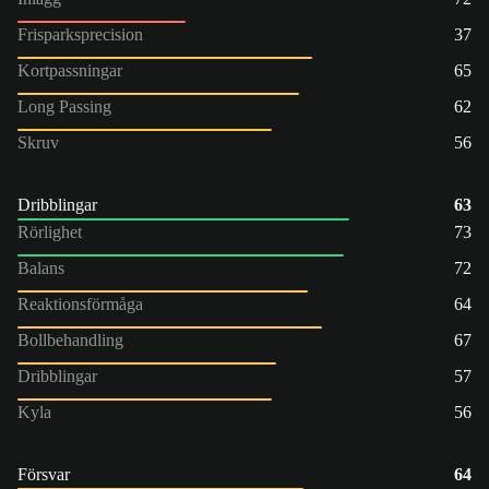
Frisparksprecision
37
Kortpassningar
65
Long Passing
62
Skruv
56
Dribblingar
63
Rörlighet
73
Balans
72
Reaktionsförmåga
64
Bollbehandling
67
Dribblingar
57
Kyla
56
Försvar
64