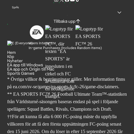
Språk
Tillbaka upp
Users Interact
In-game Purchases (Includes Random Items)
Hem
Köp
Nyheter
EA app till Windows
EA app och Origin till Mac
Sports Games
* Övriga villkor & begränsningar gäller. Mer
information finns
på ea.com/sv-se/games/ea-sports-fc/fc-26
/game-disclaimers.
** EA SPORTS FC™ 26 Football Ultimate Team™-statistiken
från Världsturné-säsongen baseras endast på spel i följande
spellägen: Squad Battles, Rivals, Champions och Draft.
††För att kunna få alla 6 000 FC-poäng måste du uppfylla
villkoren för att få den första uppsättningen FC-poäng senast
den 15 juni 2026. Om du löser in efter 15 september 2026 får