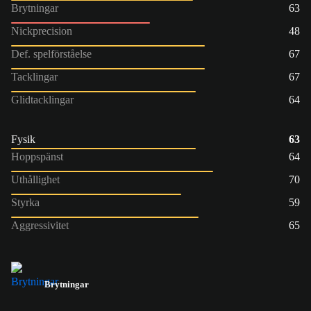
Brytningar
63
Nickprecision
48
Def. spelförståelse
67
Tacklingar
67
Glidtacklingar
64
Fysik
63
Hoppspänst
64
Uthållighet
70
Styrka
59
Aggressivitet
65
Brytningar