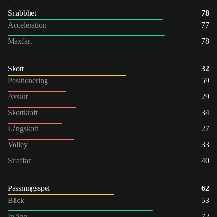
Snabbhet
78
Acceleration
77
Maxfart
78
Skott
32
Positionering
59
Avslut
29
Skottkraft
34
Långskott
27
Volley
33
Straffar
40
Passningsspel
62
Blick
53
Inlägg
72