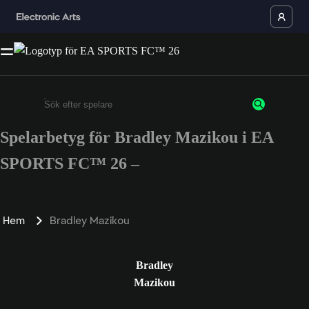
Spelarbetyg för Bradley Mazikou i EA
Ange minst 3 tecken eller siffror
SPORTS FC™ 26 –
Hem
Bradley Mazikou
Bradley
Mazikou