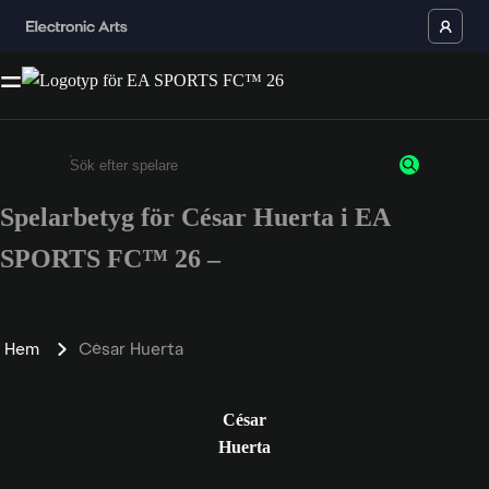
Spelarbetyg för César Huerta i EA
Ange minst 3 tecken eller siffror
SPORTS FC™ 26 –
Hem
César Huerta
César
Huerta