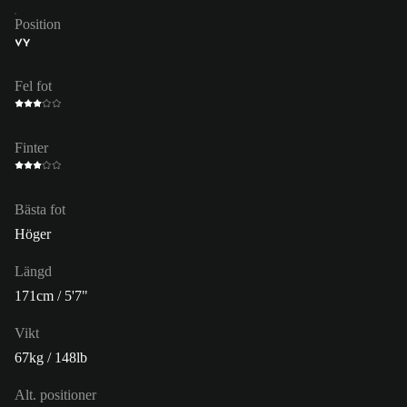
Position
VY
Fel fot
Finter
Bästa fot
Höger
Längd
171cm / 5'7"
Vikt
67kg / 148lb
Alt. positioner