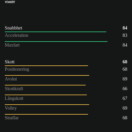
VM
HY
Snabbhet
84
Acceleration
83
Maxfart
84
Skott
68
Positionering
68
Avslut
69
Skottkraft
66
Långskott
67
Volley
69
Straffar
68