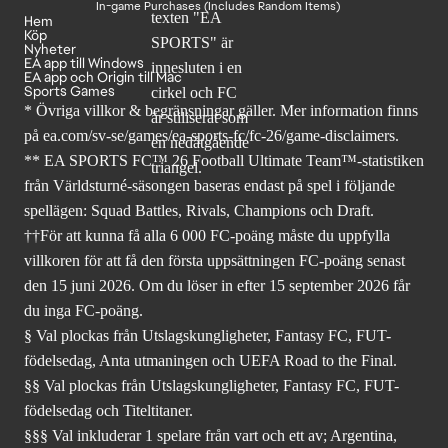
In-game Purchases (Includes Random Items)
Hem
Köp
Nyheter
EA app till Windows
EA app och Origin till Mac
Sports Games
* Övriga villkor & begränsningar gäller. Mer
information finns
på ea.com/sv-se/games/ea-sports-fc/fc-26
/game-disclaimers.
** EA SPORTS FC™ 26 Football Ultimate Team™-statistiken
från Världsturné-säsongen baseras endast på spel i följande
spellägen: Squad Battles, Rivals, Champions och Draft.
††För att kunna få alla 6 000 FC-poäng måste du uppfylla
villkoren för att få den första uppsättningen FC-poäng senast
den 15 juni 2026. Om du löser in efter 15 september 2026 får
du inga FC-poäng.
§ Val plockas från Utslagskungligheter, Fantasy FC, FUT-
födelsedag, Anta utmaningen och UEFA Road to the Final.
§§ Val plockas från Utslagskungligheter, Fantasy FC, FUT-
födelsedag och Titeltitaner.
§§§ Val inkluderar 1 spelare från vart och ett av; Argentina,