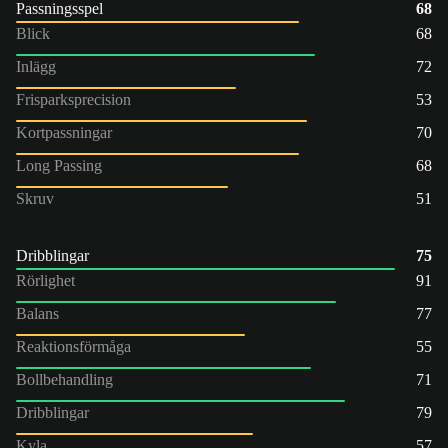
Passningsspel
68
Blick
68
Inlägg
72
Frisparksprecision
53
Kortpassningar
70
Long Passing
68
Skruv
51
Dribblingar
75
Rörlighet
91
Balans
77
Reaktionsförmåga
55
Bollbehandling
71
Dribblingar
79
Kyla
57