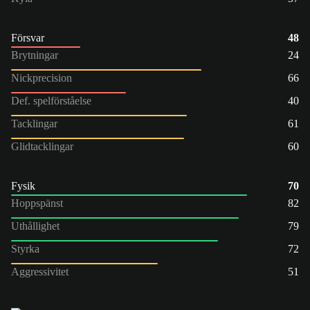
Försvar
48
Brytningar
24
Nickprecision
66
Def. spelförståelse
40
Tacklingar
61
Glidtacklingar
60
Fysik
70
Hoppspänst
82
Uthållighet
79
Styrka
72
Aggressivitet
51