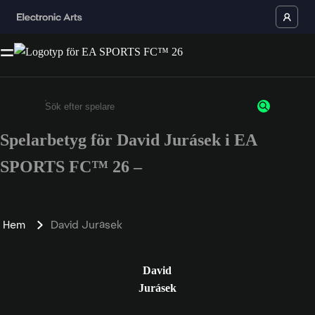
Spelarbetyg för David Jurásek i EA
Ange minst 3 tecken eller siffror
SPORTS FC™ 26 –
Hem
David Jurásek
David
Jurásek