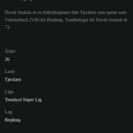
David Jurásek är en fotbollsspelare från Tjeckien som spelar som
Vänsterback (VB) för Beşiktaş. Totalbetyget för David Jurásek är
73.
Ålder
26
Land
Tjeckien
Liga
Trendyol Süper Lig
Lag
Beşiktaş