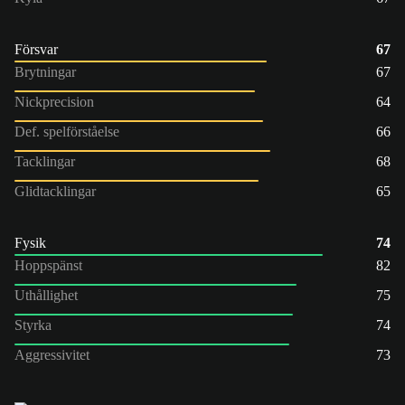
Försvar
67
Brytningar
67
Nickprecision
64
Def. spelförståelse
66
Tacklingar
68
Glidtacklingar
65
Fysik
74
Hoppspänst
82
Uthållighet
75
Styrka
74
Aggressivitet
73