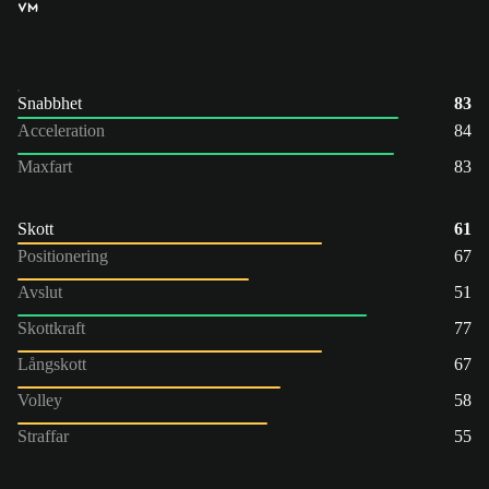
VM
Snabbhet
83
Acceleration
84
Maxfart
83
Skott
61
Positionering
67
Avslut
51
Skottkraft
77
Långskott
67
Volley
58
Straffar
55