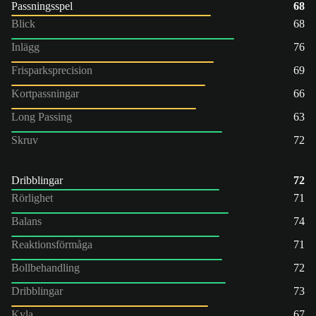
Passningsspel
68
Blick
68
Inlägg
76
Frisparksprecision
69
Kortpassningar
66
Long Passing
63
Skruv
72
Dribblingar
72
Rörlighet
71
Balans
74
Reaktionsförmåga
71
Bollbehandling
72
Dribblingar
73
Kyla
67