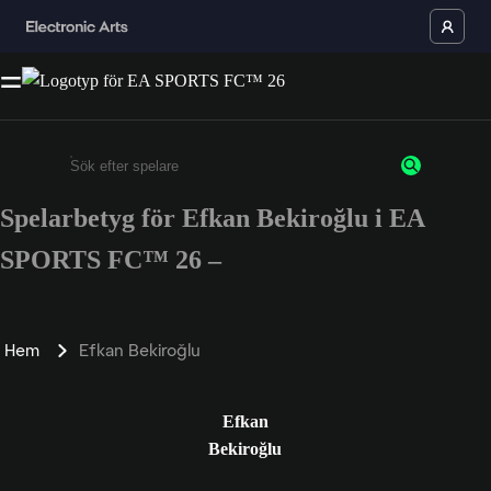
Spelarbetyg för Efkan Bekiroğlu i EA
Ange minst 3 tecken eller siffror
SPORTS FC™ 26 –
Hem
Efkan Bekiroğlu
Efkan
Bekiroğlu