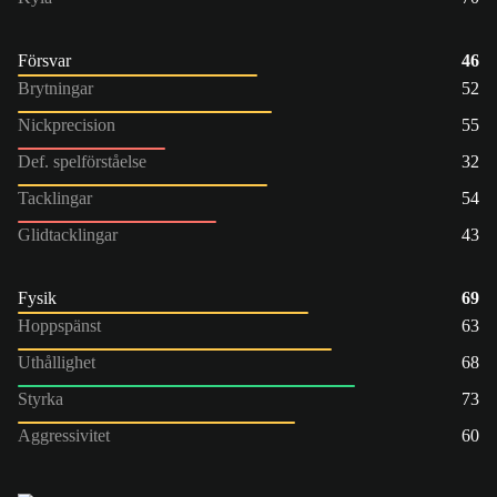
Försvar
46
Brytningar
52
Nickprecision
55
Def. spelförståelse
32
Tacklingar
54
Glidtacklingar
43
Fysik
69
Hoppspänst
63
Uthållighet
68
Styrka
73
Aggressivitet
60