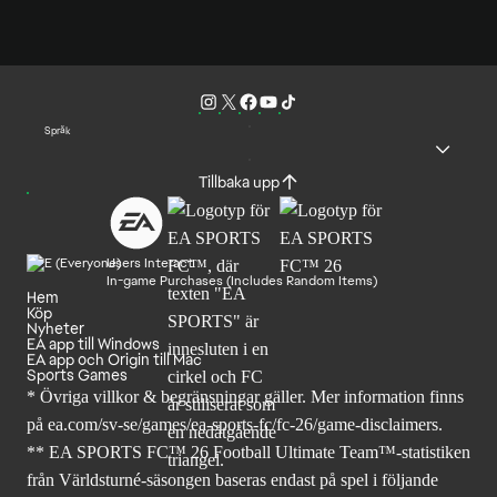
Språk
Tillbaka upp
Users Interact
In-game Purchases (Includes Random Items)
Hem
Köp
Nyheter
EA app till Windows
EA app och Origin till Mac
Sports Games
* Övriga villkor & begränsningar gäller. Mer
information finns
på ea.com/sv-se/games/ea-sports-fc/fc-26
/game-disclaimers.
** EA SPORTS FC™ 26 Football Ultimate Team™-statistiken
från Världsturné-säsongen baseras endast på spel i följande