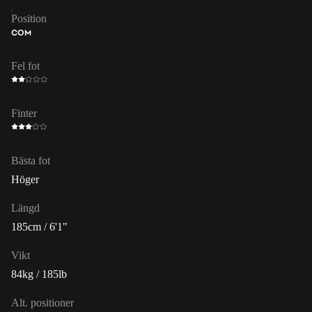
Position
COM
Fel fot
Finter
Bästa fot
Höger
Längd
185cm / 6'1"
Vikt
84kg / 185lb
Alt. positioner