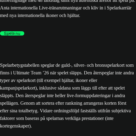
turneringsläge med 48 landslag samt nya autentiska arenor att spela på.
Anta internationella Live-tränarutmaningar och kliv in i Spelarkarriär
med nya internationella ikoner och hjältar.
Spela nu
Spelarbetygstabellen speglar de guld-, silver- och bronsspelarkort som
finns i Ultimate Team ’26 när spelet släpps. Den återspeglar inte andra
typer av spelarkort (till exempel hjältar, ikoner eller
kampanjspelarkort), inklusive sådana som läggs till efter att spelet
släppts. Den återspeglar inte heller live-formuppdateringar i andra
spellägen. Genom att sortera efter rankning arrangeras korten först
efter sina totalbetyg. Vidare ordningsföljd fastställs utifrån subjektiva
faktorer som baseras på spelarnas verkliga prestationer (inte
kortegenskaper).