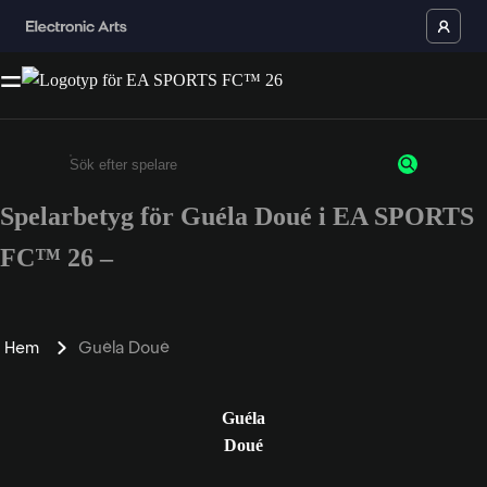
Spelarbetyg för Guéla Doué i EA SPORTS
Ange minst 3 tecken eller siffror
FC™ 26 –
Hem
Guéla Doué
Guéla
Doué