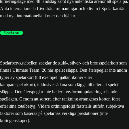
turneringsläge med 48 landslag samt nya autentiska arenor att spela på.
Anta internationella Live-tränarutmaningar och kliv in i Spelarkarriär
med nya internationella ikoner och hjältar.
Spela nu
Spelarbetygstabellen speglar de guld-, silver- och bronsspelarkort som
finns i Ultimate Team ’26 när spelet släpps. Den återspeglar inte andra
typer av spelarkort (till exempel hjältar, ikoner eller
kampanjspelarkort), inklusive sådana som läggs till efter att spelet
släppts. Den återspeglar inte heller live-formuppdateringar i andra
spellägen. Genom att sortera efter rankning arrangeras korten först
efter sina totalbetyg. Vidare ordningsföljd fastställs utifrån subjektiva
faktorer som baseras på spelarnas verkliga prestationer (inte
kortegenskaper).