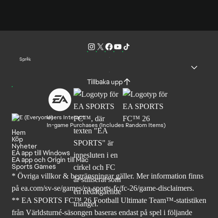
Språk
Tillbaka upp
Users Interact
In-game Purchases (Includes Random Items)
Hem
Köp
Nyheter
EA app till Windows
EA app och Origin till Mac
Sports Games
* Övriga villkor & begränsningar gäller. Mer
information finns
på ea.com/sv-se/games/ea-sports-fc/fc-26
/game-disclaimers.
** EA SPORTS FC™ 26 Football Ultimate Team™-statistiken
från Världsturné-säsongen baseras endast på spel i följande