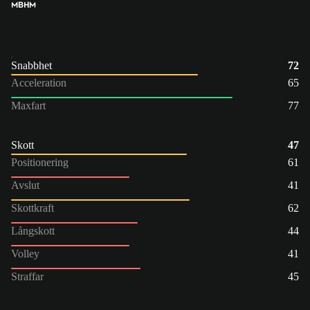
MB
HM
Snabbhet
72
Acceleration
65
Maxfart
77
Skott
47
Positionering
61
Avslut
41
Skottkraft
62
Långskott
44
Volley
41
Straffar
45