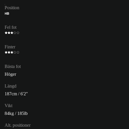
Position
HB
Fel fot
Finter
Bästa fot
Höger
Längd
187cm / 6'2"
Vikt
84kg / 185lb
Alt. positioner