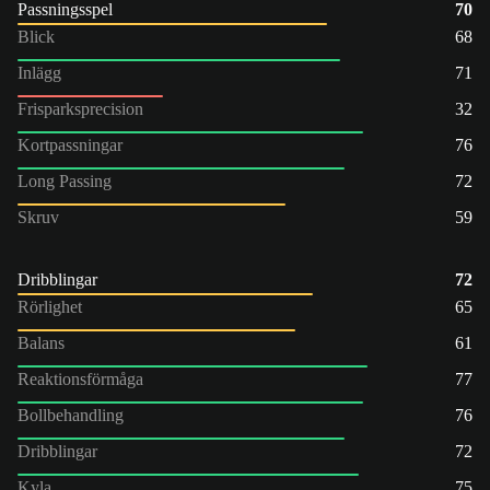
Passningsspel
70
Blick
68
Inlägg
71
Frisparksprecision
32
Kortpassningar
76
Long Passing
72
Skruv
59
Dribblingar
72
Rörlighet
65
Balans
61
Reaktionsförmåga
77
Bollbehandling
76
Dribblingar
72
Kyla
75