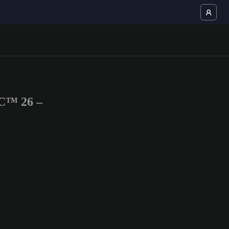
FC™ 26 –