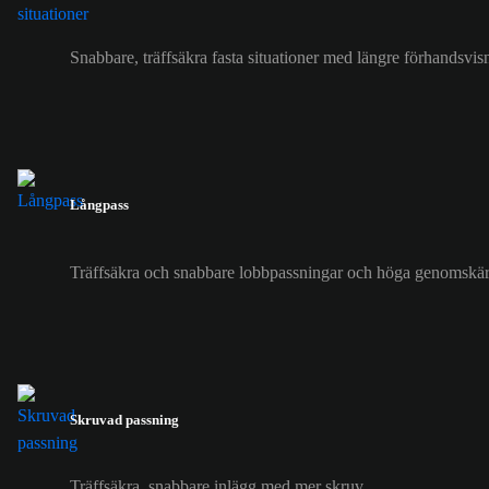
Snabbare, träffsäkra fasta situationer med längre förhandsvi
Långpass
Träffsäkra och snabbare lobbpassningar och höga genomskär
Skruvad passning
Träffsäkra, snabbare inlägg med mer skruv