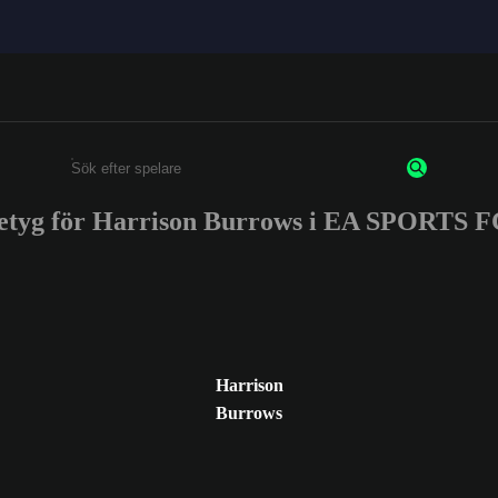
etyg för Harrison Burrows i EA SPORTS 
Ange minst 3 tecken eller siffror
Harrison
Burrows