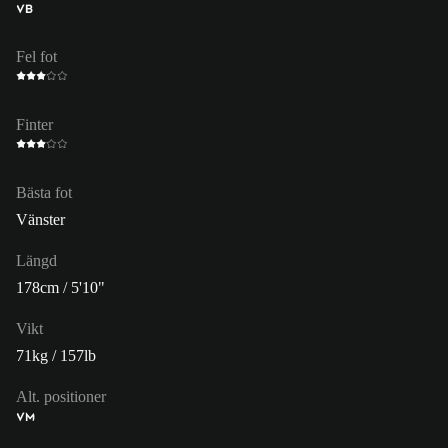
VB
Fel fot
Finter
Bästa fot
Vänster
Längd
178cm / 5'10"
Vikt
71kg / 157lb
Alt. positioner
VM