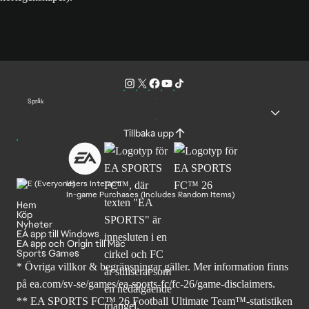
Språk
Tillbaka upp
Users Interact
In-game Purchases (Includes Random Items)
Hem
Köp
Nyheter
EA app till Windows
EA app och Origin till Mac
Sports Games
* Övriga villkor & begränsningar gäller. Mer
information finns
på ea.com/sv-se/games/ea-sports-fc/fc-26
/game-disclaimers.
** EA SPORTS FC™ 26 Football Ultimate Team™-statistiken