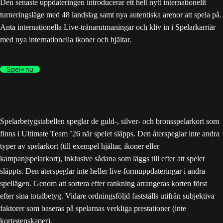
Den senaste uppdateringen introducerar ett helt nytt internationellt
turneringsläge med 48 landslag samt nya autentiska arenor att spela på.
Anta internationella Live-tränarutmaningar och kliv in i Spelarkarriär
med nya internationella ikoner och hjältar.
Spela nu
Spelarbetygstabellen speglar de guld-, silver- och bronsspelarkort som
finns i Ultimate Team ’26 när spelet släpps. Den återspeglar inte andra
typer av spelarkort (till exempel hjältar, ikoner eller
kampanjspelarkort), inklusive sådana som läggs till efter att spelet
släppts. Den återspeglar inte heller live-formuppdateringar i andra
spellägen. Genom att sortera efter rankning arrangeras korten först
efter sina totalbetyg. Vidare ordningsföljd fastställs utifrån subjektiva
faktorer som baseras på spelarnas verkliga prestationer (inte
kortegenskaper).