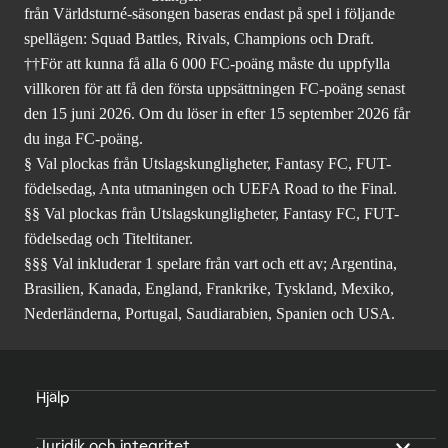
från Världsturné-säsongen baseras endast på spel i följande
spellägen: Squad Battles, Rivals, Champions och Draft.
††För att kunna få alla 6 000 FC-poäng måste du uppfylla
villkoren för att få den första uppsättningen FC-poäng senast
den 15 juni 2026. Om du löser in efter 15 september 2026 får
du inga FC-poäng.
§ Val plockas från Utslagskungligheter, Fantasy FC, FUT-
födelsedag, Anta utmaningen och UEFA Road to the Final.
§§ Val plockas från Utslagskungligheter, Fantasy FC, FUT-
födelsedag och Titeltitaner.
§§§ Val inkluderar 1 spelare från vart och ett av; Argentina,
Brasilien, Kanada, England, Frankrike, Tyskland, Mexiko,
Nederländerna, Portugal, Saudiarabien, Spanien och USA.
Hjälp
Juridik och integritet