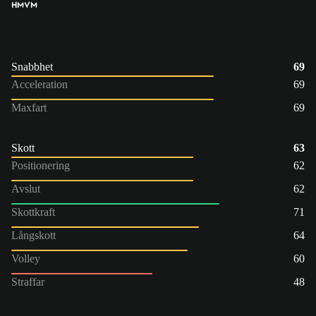
HM
VM
Snabbhet
69
Acceleration
69
Maxfart
69
Skott
63
Positionering
62
Avslut
62
Skottkraft
71
Långskott
64
Volley
60
Straffar
48