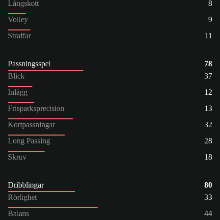
Långskott
8
Volley
9
Straffar
11
Passningsspel
78
Blick
37
Inlägg
12
Frisparksprecision
13
Kortpassningar
32
Long Passing
28
Skruv
18
Dribblingar
80
Rörlighet
33
Balans
44