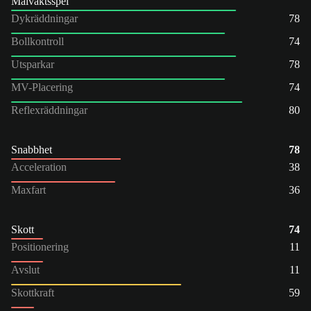
Målvaktsspel
Dykräddningar
78
Bollkontroll
74
Utsparkar
78
MV-Placering
74
Reflexräddningar
80
Snabbhet
78
Acceleration
38
Maxfart
36
Skott
74
Positionering
11
Avslut
11
Skottkraft
59