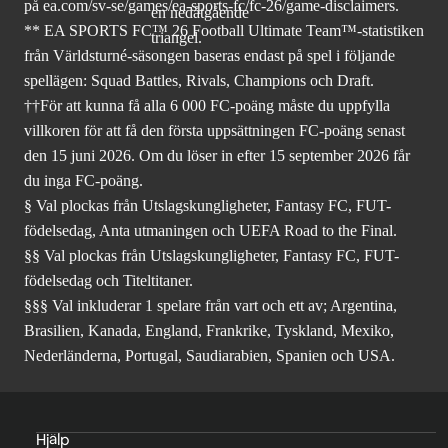
på ea.com/sv-se/games/ea-sports-fc/fc-26
/game-disclaimers.
** EA SPORTS FC™ 26 Football Ultimate Team™-statistiken
från Världsturné-säsongen baseras endast på spel i följande
spellägen: Squad Battles, Rivals, Champions och Draft.
††För att kunna få alla 6 000 FC-poäng måste du uppfylla
villkoren för att få den första uppsättningen FC-poäng senast
den 15 juni 2026. Om du löser in efter 15 september 2026 får
du inga FC-poäng.
§ Val plockas från Utslagskungligheter, Fantasy FC, FUT-
födelsedag, Anta utmaningen och UEFA Road to the Final.
§§ Val plockas från Utslagskungligheter, Fantasy FC, FUT-
födelsedag och Titeltitaner.
§§§ Val inkluderar 1 spelare från vart och ett av; Argentina,
Brasilien, Kanada, England, Frankrike, Tyskland, Mexiko,
Nederländerna, Portugal, Saudiarabien, Spanien och USA.
Hjälp