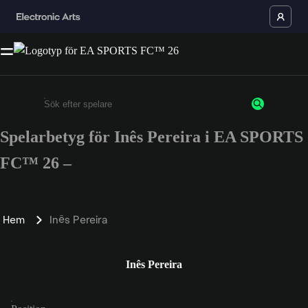
Spelarbetyg för Inês Pereira i EA SPORTS
Ange minst 3 tecken eller siffror
FC™ 26 –
Hem
Inês Pereira
Inês Pereira