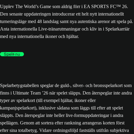
Upplev The World’s Game som aldrig förr i EA SPORTS FC™ 26.
Den senaste uppdateringen introducerar ett helt nytt internationellt
turneringsläge med 48 landslag samt nya autentiska arenor att spela på.
Anta internationella Live-tränarutmaningar och kliv in i Spelarkarriär
med nya internationella ikoner och hjältar.
Spela nu
Spelarbetygstabellen speglar de guld-, silver- och bronsspelarkort som
finns i Ultimate Team ’26 när spelet släpps. Den återspeglar inte andra
typer av spelarkort (till exempel hjältar, ikoner eller
kampanjspelarkort), inklusive sådana som läggs till efter att spelet
släppts. Den återspeglar inte heller live-formuppdateringar i andra
spellägen. Genom att sortera efter rankning arrangeras korten först
efter sina totalbetyg. Vidare ordningsföljd fastställs utifrån subjektiva