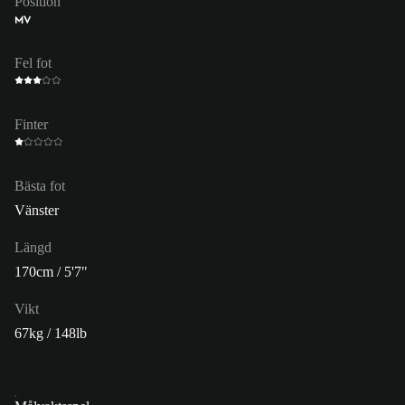
Position
MV
Fel fot
Finter
Bästa fot
Vänster
Längd
170cm / 5'7"
Vikt
67kg / 148lb