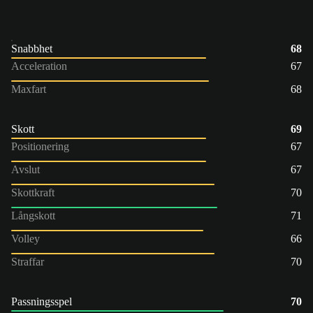
Snabbhet
68
Acceleration
67
Maxfart
68
Skott
69
Positionering
67
Avslut
67
Skottkraft
70
Långskott
71
Volley
66
Straffar
70
Passningsspel
70