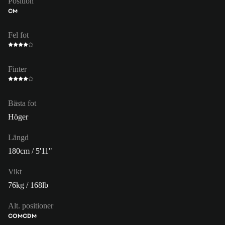
Position
CM
Fel fot
Finter
Bästa fot
Höger
Längd
180cm / 5'11"
Vikt
76kg / 168lb
Alt. positioner
COM
CDM