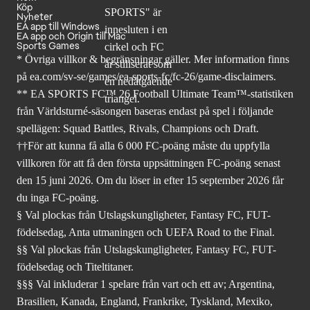
Köp
Nyheter
EA app till Windows
EA app och Origin till Mac
Sports Games
* Övriga villkor & begränsningar gäller. Mer
information finns
på ea.com/sv-se/games/ea-sports-fc/fc-26
/game-disclaimers.
** EA SPORTS FC™ 26 Football Ultimate Team™-statistiken
från Världsturné-säsongen baseras endast på spel i följande
spellägen: Squad Battles, Rivals, Champions och Draft.
††För att kunna få alla 6 000 FC-poäng måste du uppfylla
villkoren för att få den första uppsättningen FC-poäng senast
den 15 juni 2026. Om du löser in efter 15 september 2026 får
du inga FC-poäng.
§ Val plockas från Utslagskungligheter, Fantasy FC, FUT-
födelsedag, Anta utmaningen och UEFA Road to the Final.
§§ Val plockas från Utslagskungligheter, Fantasy FC, FUT-
födelsedag och Titeltitaner.
§§§ Val inkluderar 1 spelare från vart och ett av; Argentina,
Brasilien, Kanada, England, Frankrike, Tyskland, Mexiko,