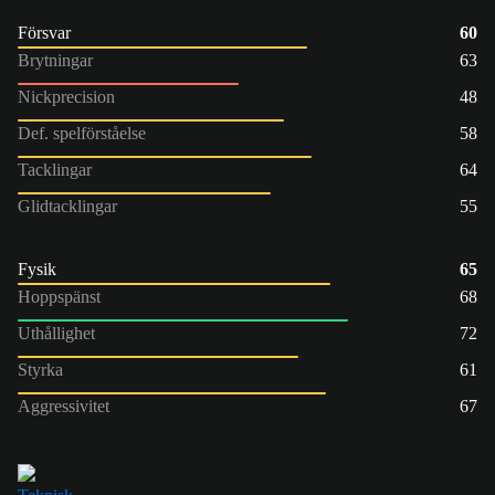
Försvar
60
Brytningar
63
Nickprecision
48
Def. spelförståelse
58
Tacklingar
64
Glidtacklingar
55
Fysik
65
Hoppspänst
68
Uthållighet
72
Styrka
61
Aggressivitet
67