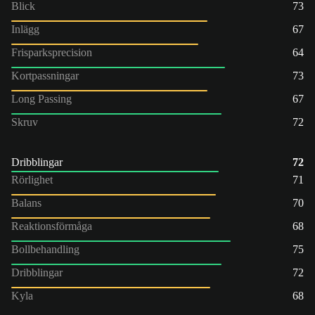
Blick
73
Inlägg
67
Frisparksprecision
64
Kortpassningar
73
Long Passing
67
Skruv
72
Dribblingar
72
Rörlighet
71
Balans
70
Reaktionsförmåga
68
Bollbehandling
75
Dribblingar
72
Kyla
68