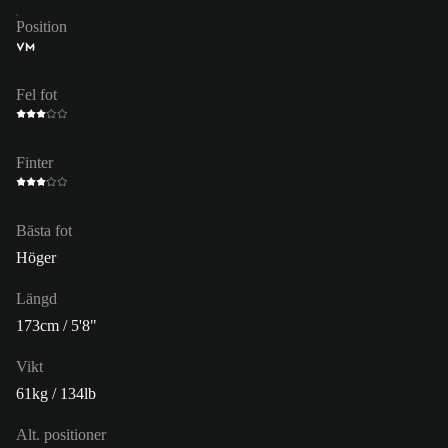
Position
VM
Fel fot
Finter
Bästa fot
Höger
Längd
173cm / 5'8"
Vikt
61kg / 134lb
Alt. positioner