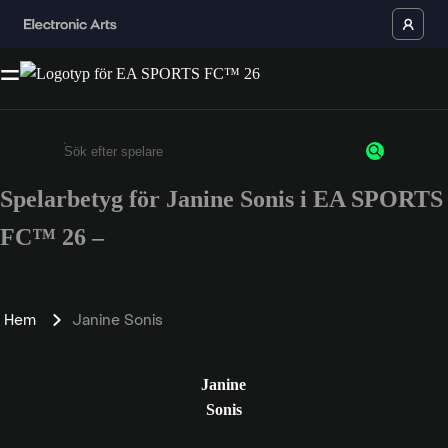
Spelarbetyg för Janine Sonis i EA SPORTS
Ange minst 3 tecken eller siffror
FC™ 26 –
Hem
Janine Sonis
Janine
Sonis