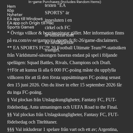
In-game Purchases (Includes Random Items)
Hem
Köp
Nyheter
EA app till Windows
EA app och Origin till Mac
Sports Games
* Övriga villkor & begränsningar gäller. Mer
information finns
på ea.com/sv-se/games/ea-sports-fc/fc-26
/game-disclaimers.
** EA SPORTS FC™ 26 Football Ultimate Team™-statistiken
från Världsturné-säsongen baseras endast på spel i följande
spellägen: Squad Battles, Rivals, Champions och Draft.
††För att kunna få alla 6 000 FC-poäng måste du uppfylla
villkoren för att få den första uppsättningen FC-poäng senast
den 15 juni 2026. Om du löser in efter 15 september 2026 får
du inga FC-poäng.
§ Val plockas från Utslagskungligheter, Fantasy FC, FUT-
födelsedag, Anta utmaningen och UEFA Road to the Final.
§§ Val plockas från Utslagskungligheter, Fantasy FC, FUT-
födelsedag och Titeltitaner.
§§§ Val inkluderar 1 spelare från vart och ett av; Argentina,