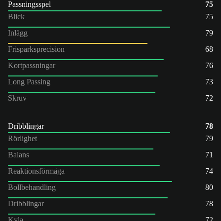
Passningsspel
75
Blick
75
Inlägg
79
Frisparksprecision
68
Kortpassningar
76
Long Passing
73
Skruv
72
Dribblingar
78
Rörlighet
79
Balans
71
Reaktionsförmåga
74
Bollbehandling
80
Dribblingar
78
Kyla
72