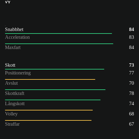
VY
Snabbhet
84
Acceleration
83
Maxfart
84
Skott
73
Positionering
77
Avslut
70
Skottkraft
78
Långskott
74
Volley
68
Straffar
67