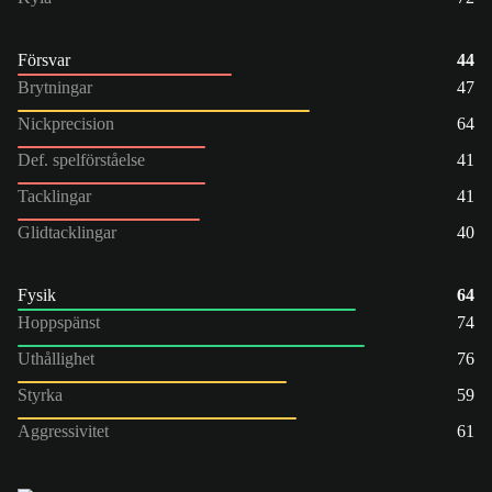
Försvar
44
Brytningar
47
Nickprecision
64
Def. spelförståelse
41
Tacklingar
41
Glidtacklingar
40
Fysik
64
Hoppspänst
74
Uthållighet
76
Styrka
59
Aggressivitet
61