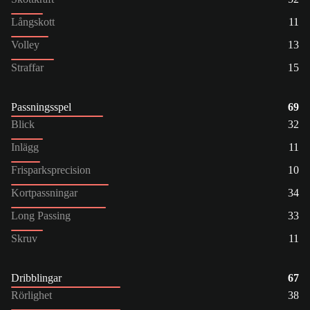
Långskott
11
Volley
13
Straffar
15
Passningsspel
69
Blick
32
Inlägg
11
Frisparksprecision
10
Kortpassningar
34
Long Passing
33
Skruv
11
Dribblingar
67
Rörlighet
38