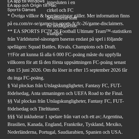
EA app till Windows
EA app och Origin till Mac
Sports Games
* Övriga villkor & begränsningar gäller. Mer
information finns
på ea.com/sv-se/games/ea-sports-fc/fc-26
/game-disclaimers.
** EA SPORTS FC™ 26 Football Ultimate Team™-statistiken
från Världsturné-säsongen baseras endast på spel i följande
spellägen: Squad Battles, Rivals, Champions och Draft.
††För att kunna få alla 6 000 FC-poäng måste du uppfylla
villkoren för att få den första uppsättningen FC-poäng senast
den 15 juni 2026. Om du löser in efter 15 september 2026 får
du inga FC-poäng.
§ Val plockas från Utslagskungligheter, Fantasy FC, FUT-
födelsedag, Anta utmaningen och UEFA Road to the Final.
§§ Val plockas från Utslagskungligheter, Fantasy FC, FUT-
födelsedag och Titeltitaner.
§§§ Val inkluderar 1 spelare från vart och ett av; Argentina,
Brasilien, Kanada, England, Frankrike, Tyskland, Mexiko,
Nederländerna, Portugal, Saudiarabien, Spanien och USA.