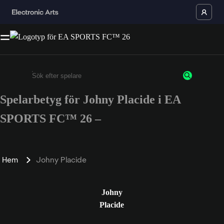
Spelarbetyg för Johny Placide i EA
Ange minst 3 tecken eller siffror
SPORTS FC™ 26 –
Hem
Johny Placide
Johny
Placide