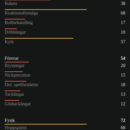
Balans
38
Reaktionsförmåga
68
Bollbehandling
17
Dribblingar
10
Kyla
57
Försvar
54
Brytningar
20
Nickprecision
15
Def. spelförståelse
18
Tacklingar
13
Glidtacklingar
12
Fysik
72
Hoppspänst
68