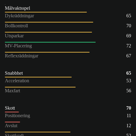
Målvaktsspel
Dykräddningar
65
Bollkontroll
70
Utsparkar
69
MV-Placering
72
Reflexräddningar
67
Snabbhet
65
Acceleration
53
Maxfart
56
Skott
70
Positionering
11
Avslut
12
Skottkraft
52