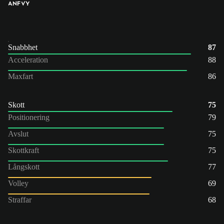
ANF
VY
Snabbhet
87
Acceleration
88
Maxfart
86
Skott
75
Positionering
79
Avslut
75
Skottkraft
75
Långskott
77
Volley
69
Straffar
68