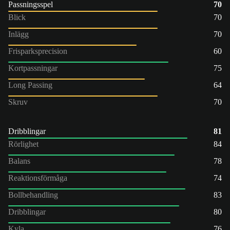
Passningsspel
70
Blick
70
Inlägg
70
Frisparksprecision
60
Kortpassningar
75
Long Passing
64
Skruv
70
Dribblingar
81
Rörlighet
84
Balans
78
Reaktionsförmåga
74
Bollbehandling
83
Dribblingar
80
Kyla
76