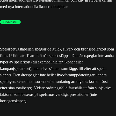
Anta internationella Live-tränarutmaningar och kliv in i Spelarkarriär
med nya internationella ikoner och hjältar.
Spela nu
Spelarbetygstabellen speglar de guld-, silver- och bronsspelarkort som
finns i Ultimate Team ’26 när spelet släpps. Den återspeglar inte andra
typer av spelarkort (till exempel hjältar, ikoner eller
kampanjspelarkort), inklusive sådana som läggs till efter att spelet
släppts. Den återspeglar inte heller live-formuppdateringar i andra
spellägen. Genom att sortera efter rankning arrangeras korten först
efter sina totalbetyg. Vidare ordningsföljd fastställs utifrån subjektiva
faktorer som baseras på spelarnas verkliga prestationer (inte
kortegenskaper).