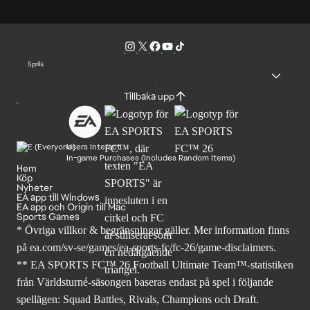
Språk
Tillbaka upp
Users Interact
In-game Purchases (Includes Random Items)
Hem
Köp
Nyheter
EA app till Windows
EA app och Origin till Mac
Sports Games
* Övriga villkor & begränsningar gäller. Mer
information finns
på ea.com/sv-se/games/ea-sports-fc/fc-26
/game-disclaimers.
** EA SPORTS FC™ 26 Football Ultimate Team™-statistiken
från Världsturné-säsongen baseras endast på spel i följande
spellägen: Squad Battles, Rivals, Champions och Draft.