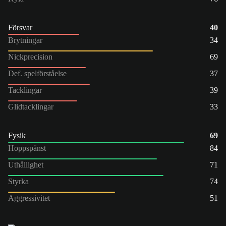
Försvar
40
Brytningar
34
Nickprecision
69
Def. spelförståelse
37
Tacklingar
39
Glidtacklingar
33
Fysik
69
Hoppspänst
84
Uthållighet
71
Styrka
74
Aggressivitet
51