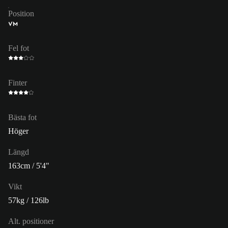
Position
VM
Fel fot
Finter
Bästa fot
Höger
Längd
163cm / 5'4"
Vikt
57kg / 126lb
Alt. positioner