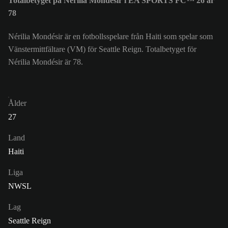
Totalbetyget på Nérilia Mondésir i EA SPORTS FC™ 26 är
78
Nérilia Mondésir är en fotbollsspelare från Haiti som spelar som
Vänstermittfältare (VM) för Seattle Reign. Totalbetyget för
Nérilia Mondésir är 78.
Ålder
27
Land
Haiti
Liga
NWSL
Lag
Seattle Reign