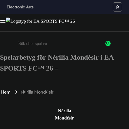
Spelarbetyg för Nérilia Mondésir i EA
Ange minst 3 tecken eller siffror
SPORTS FC™ 26 –
Hem
Nérilia Mondésir
Nérilia
Mondésir